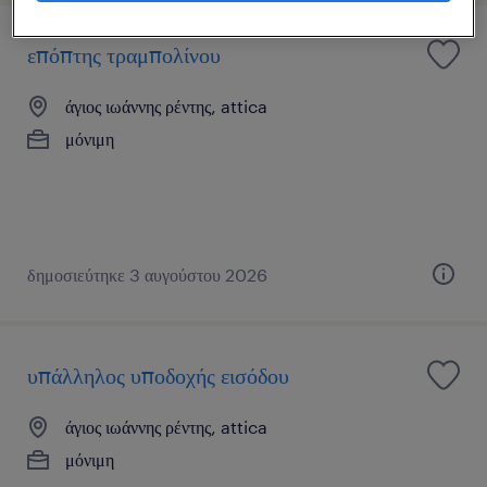
επόπτης τραμπολίνου
άγιος ιωάννης ρέντης, attica
μόνιμη
δημοσιεύτηκε 3 αυγούστου 2026
υπάλληλος υποδοχής εισόδου
άγιος ιωάννης ρέντης, attica
μόνιμη