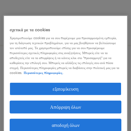
σχετικά με τα cookies
δημοσιεύτηκε 22 ιουλίου 2026
Χρησιμοποιούμε cookies για να σου παρέχουμε μια προσαρμοσμένη εμπειρία,
για τη διάγνωση τεχνικών προβλημάτων, για να μας βοηθήσουν να βελτιώσουμε
τον ιστότοπό μας. Τα χρησιμοποιούμε επίσης για να σου προσφέρουμε
περισσότερες σχετικές πληροφορίες στις αναζητήσεις. Μπορείς είτε να τα
αποδεχτείς είτε να τα απορρίψεις ή να κάνεις κλικ στο "προσαρμογή" για να
collections portfolio manager
καθορίσεις την επιλογή σου. Μπορείς να αλλάξεις τις επιλογές σου ανά πάσα
στιγμή. Περισσότερες πληροφορίες μπορείς να διαβάσεις στην πολιτική μας για τα
kallithea, attica
cookies.
Περισσότερες πληροφορίες.
μόνιμη
εξατομίκευση
Απόρριψη όλων
δημοσιεύτηκε 29 ιουλίου 2026
αποδοχή όλων