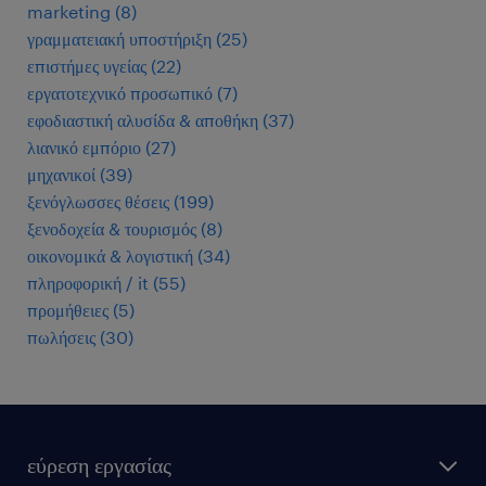
marketing
(
8
)
γραμματειακή υποστήριξη
(
25
)
επιστήμες υγείας
(
22
)
εργατοτεχνικό προσωπικό
(
7
)
εφοδιαστική αλυσίδα & αποθήκη
(
37
)
λιανικό εμπόριο
(
27
)
μηχανικοί
(
39
)
ξενόγλωσσες θέσεις
(
199
)
ξενοδοχεία & τουρισμός
(
8
)
οικονομικά & λογιστική
(
34
)
πληροφορική / it
(
55
)
προμήθειες
(
5
)
πωλήσεις
(
30
)
εύρεση εργασίας