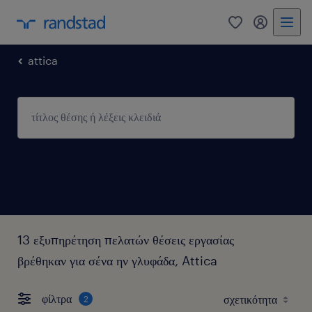
0
my randst
attica
13 εξυπηρέτηση πελατών θέσεις εργασίας
βρέθηκαν για σένα ην γλυφάδα, Attica
φίλτρα
2