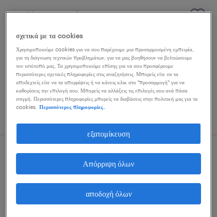
mid/senior software engineer
σχετικά με τα cookies
athens, attica
Χρησιμοποιούμε cookies για να σου παρέχουμε μια προσαρμοσμένη εμπειρία,
μόνιμη
για τη διάγνωση τεχνικών προβλημάτων, για να μας βοηθήσουν να βελτιώσουμε
τον ιστότοπό μας. Τα χρησιμοποιούμε επίσης για να σου προσφέρουμε
περισσότερες σχετικές πληροφορίες στις αναζητήσεις. Μπορείς είτε να τα
αποδεχτείς είτε να τα απορρίψεις ή να κάνεις κλικ στο "προσαρμογή" για να
καθορίσεις την επιλογή σου. Μπορείς να αλλάξεις τις επιλογές σου ανά πάσα
στιγμή. Περισσότερες πληροφορίες μπορείς να διαβάσεις στην πολιτική μας για τα
cookies.
Περισσότερες πληροφορίες.
δημοσιεύτηκε 6 ιουλίου 2026
εξατομίκευση
hebrew customer service agent -
Απόρριψη όλων
remote
αποδοχή όλων
remote all over greece
μόνιμη