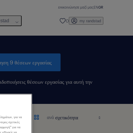
επικοινώνησε μαζί μας
EN
GR
0
dstad
my randstad
τηση 9 θέσεων εργασίας
ιδοποιήσεις θέσεων εργασίας για αυτή την
ανά
λημάτων, για να
τερες σχετικές
σαρμογή" για να
ς μπορείς να