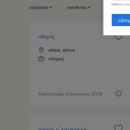
διαβάσεις στη
ειδικότητα
τοποθεσία
τύπος εργασί
εξατο
οδηγός
αθήνα, attica
εποχική
δημοσιεύτηκε 4 αυγούστου 2026
οδηγός γ' κατηγορίας