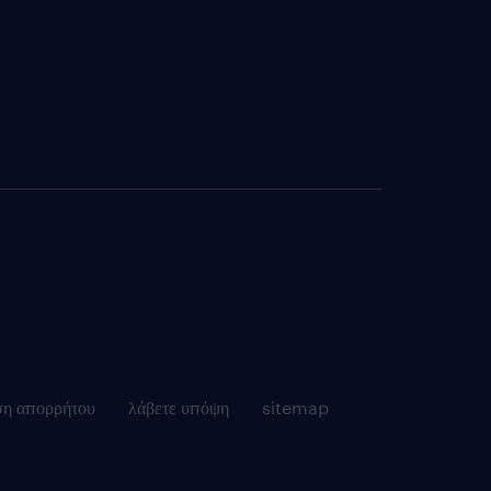
ση απορρήτου
λάβετε υπόψη
sitemap