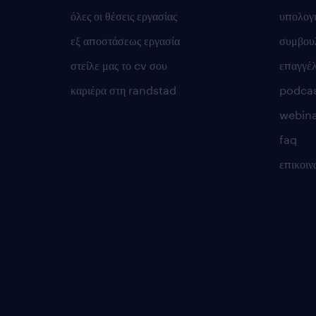
όλες οι θέσεις εργασίας
υπολογ
εξ αποστάσεως εργασία
συμβουλ
στείλε μας το cv σου
επαγγέ
καριέρα στη randstad
podca
webina
faq
επικοιν