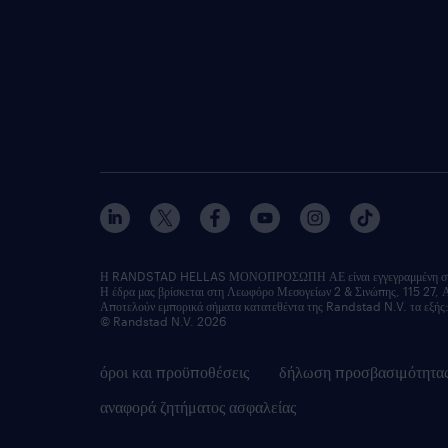
Η RANDSTAD HELLAS ΜΟΝΟΠΡΟΣΩΠΗ ΑΕ είναι εγγεγραμμένη στο Μ
Η έδρα μας βρίσκεται στη Λεωφόρο Μεσογείων 2 & Σινώπης, 115 27, 
Αποτελούν εμπορικά σήματα κατατεθέντα της Randstad N.V. τα 
© Randstad N.V. 2026
όροι και προϋποθέσεις
δήλωση προσβασιμότητα
αναφορά ζητήματος ασφαλείας