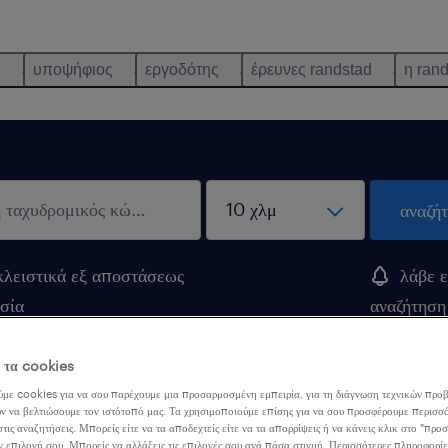
ς
υποψήφιος
εργοδότης
έρευνες randstad
η ran
αναζή
λειστικά εξ αποστάσεως
λάβε ε
σία
αναζήτηση
ε τα cookies
digos
με cookies για να σου παρέχουμε μια προσαρμοσμένη εμπειρία, για τη διάγνωση τεχνικών προβ
ν να βελτιώσουμε τον ιστότοπό μας. Τα χρησιμοποιούμε επίσης για να σου προσφέρουμε περισσό
τις αναζητήσεις. Μπορείς είτε να τα αποδεχτείς είτε να τα απορρίψεις ή να κάνεις κλικ στο "προ
ν επιλογή σου. Μπορείς να αλλάξεις τις επιλογές σου ανά πάσα στιγμή. Περισσότερες πληροφορίε