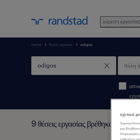
εύρεση εργασία
home
θέσεις εργασίας
odigos
αποκ
εργα
σχετικά μ
9 θέσεις εργασίας βρέθηκαν για O
Χρησιμοποιού
μας βοηθήσου
πληροφορίες σ
καθορίσεις τη