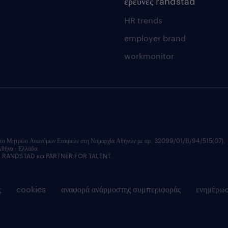
έρευνες randstad
HR trends
employer brand
workmonitor
ητρώο Ανωνύμων Εταιριών στη Νομαρχία Αθηνών με αρ. 32099/01/Β/94/515(07).
Αθήνα - Ελλάδα.
εξής: RANDSTAD και PARTNER FOR TALENT.
ς
cookies
αναφορά ανάρμοστης συμπεριφοράς
ενημέρω