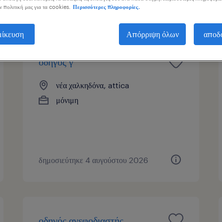
ν πολιτική μας για τα cookies.
Περισσότερες πληροφορίες.
ας
μίκευση
Απόρριψη όλων
αποδ
οδηγός γ'
νέα χαλκηδόνα, attica
μόνιμη
δημοσιεύτηκε 4 αυγούστου 2026
οδηγός ανεφοδιαστής