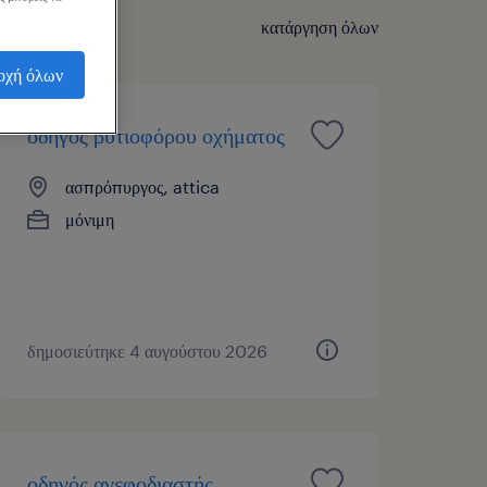
κατάργηση όλων
οχή όλων
οδηγός βυτιοφόρου οχήματος
ασπρόπυργος, attica
μόνιμη
δημοσιεύτηκε 4 αυγούστου 2026
οδηγός ανεφοδιαστής