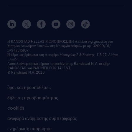
οutplacement
faq
ποιοι είμαστε
workmonitor
ανάπτυξη καριέρας
επικοινώνησε μαζί μας
τα γραφεία μας
εκπαίδευση εργαζομένων
δελτία τύπου
κέντρα αξιολόγησης
οικονομικά στοιχεία
υπηρεσίες inhouse
Η RANDSTAD HELLAS ΜΟΝΟΠΡΟΣΩΠΗ ΑΕ είναι εγγεγραμμένη στο
Μητρώο Ανωνύμων Εταιριών στη Νομαρχία Αθηνών με αρ. 32099/01/
επικοινώνησε μαζί μας
Β/94/515(07).
υπηρεσίες redeployment
Η έδρα μας βρίσκεται στη Λεωφόρο Μεσογείων 2 & Σινώπης, 115 27, Αθήνα -
Ελλάδα.
workforce insights
Αποτελούν εμπορικά σήματα κατατεθέντα της Randstad N.V. τα εξής:
RANDSTAD και PARTNER FOR TALENT.
επικοινώνησε μαζί μας
© Randstad N.V. 2026
όροι και προϋποθέσεις
δήλωση προσβασιμότητας
cookies
αναφορά ανάρμοστης συμπεριφοράς
ενημέρωση απορρήτου