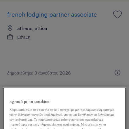
french lodging partner associate
athens, attica
μόνιμη
δημοσιεύτηκε 3 αυγούστου 2026
french speaking collection advisor -
σχετικά με τα cookies
swiss market
Χρησιμοποιούμε cookies για να σου παρέχουμε μια προσαρμοσμένη εμπειρία,
για τη διάγνωση τεχνικών προβλημάτων, για να μας βοηθήσουν να βελτιώσουμε
τον ιστότοπό μας. Τα χρησιμοποιούμε επίσης για να σου προσφέρουμε
athens, attica
περισσότερες σχετικές πληροφορίες στις αναζητήσεις. Μπορείς είτε να τα