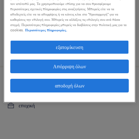
αχαρνές, αττική, attica
τον ιστότοπό μας. Τα χρησιμοποιούμε επίσης για να σου προσφέρουμε
περισσότερες σχετικές πληροφορίες στις αναζητήσεις. Μπορείς είτε να τα
μόνιμη
αποδεχτείς είτε να τα απορρίψεις ή να κάνεις κλικ στο "προσαρμογή" για να
καθορίσεις την επιλογή σου. Μπορείς να αλλάξεις τις επιλογές σου ανά πάσα
στιγμή. Περισσότερες πληροφορίες μπορείς να διαβάσεις στην πολιτική μας για τα
cookies.
Περισσότερες πληροφορίες.
εξατομίκευση
δημοσιεύτηκε 31 ιουλίου 2026
Απόρριψη όλων
εργάτης συσκευασίας
αποδοχή όλων
μάνδρα, attica
εποχική