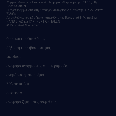
Μητρώο Ανωνύμων Εταιριών στη Νομαρχία Αθηνών με αρ. 32099/01/
επικοινώνησε μαζί μας
Β/94/515(07).
υπηρεσίες redeployment
Η έδρα μας βρίσκεται στη Λεωφόρο Μεσογείων 2 & Σινώπης, 115 27, Αθήνα -
Ελλάδα.
workforce insights
Αποτελούν εμπορικά σήματα κατατεθέντα της Randstad N.V. τα εξής:
RANDSTAD και PARTNER FOR TALENT.
επικοινώνησε μαζί μας
© Randstad N.V. 2026
όροι και προϋποθέσεις
δήλωση προσβασιμότητας
cookies
αναφορά ανάρμοστης συμπεριφοράς
ενημέρωση απορρήτου
λάβετε υπόψη
sitemap
αναφορά ζητήματος ασφαλείας