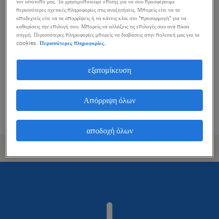
τον ιστότοπό μας. Τα χρησιμοποιούμε επίσης για να σου προσφέρουμε
περισσότερες σχετικές πληροφορίες στις αναζητήσεις. Μπορείς είτε να τα
finance manager
αποδεχτείς είτε να τα απορρίψεις ή να κάνεις κλικ στο "προσαρμογή" για να
καθορίσεις την επιλογή σου. Μπορείς να αλλάξεις τις επιλογές σου ανά πάσα
στιγμή. Περισσότερες πληροφορίες μπορείς να διαβάσεις στην πολιτική μας για τα
athens
cookies.
Περισσότερες πληροφορίες.
μόνιμη
εξατομίκευση
Απόρριψη όλων
δημοσιεύτηκε 1 αυγούστου 2026
αποδοχή όλων