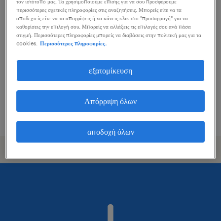
τον ιστότοπό μας. Τα χρησιμοποιούμε επίσης για να σου προσφέρουμε
περισσότερες σχετικές πληροφορίες στις αναζητήσεις. Μπορείς είτε να τα
english customer service
αποδεχτείς είτε να τα απορρίψεις ή να κάνεις κλικ στο "προσαρμογή" για να
καθορίσεις την επιλογή σου. Μπορείς να αλλάξεις τις επιλογές σου ανά πάσα
representative
στιγμή. Περισσότερες πληροφορίες μπορείς να διαβάσεις στην πολιτική μας για τα
cookies.
Περισσότερες πληροφορίες.
athens, attica
μόνιμη
εξατομίκευση
€1,000 per month
Απόρριψη όλων
δημοσιεύτηκε 3 αυγούστου 2026
αποδοχή όλων