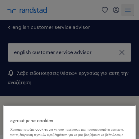
0
my randst
english customer service advisor
λάβε ειδοποιήσεις θέσεων εργασίας για αυτή την
αναζήτηση
1 Μόνιμη θέσεις εργασίας βρέθηκαν για σένα
σχετικά με τα cookies
φίλτρα
1
Χρησιμοποιούμε cookies για να σου παρέχουμε μια προσαρμοσμένη εμπειρία,
για τη διάγνωση τεχνικών προβλημάτων, για να μας βοηθήσουν να βελτιώσουμε