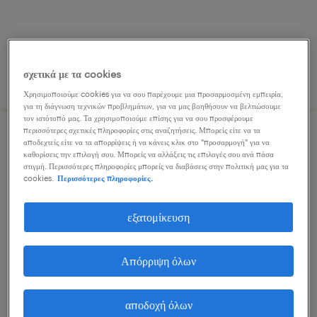
σχετικά με τα cookies
δημοσιεύτηκε 27 ιουλίου 2026
Χρησιμοποιούμε cookies για να σου παρέχουμε μια προσαρμοσμένη εμπειρία,
για τη διάγνωση τεχνικών προβλημάτων, για να μας βοηθήσουν να βελτιώσουμε
τον ιστότοπό μας. Τα χρησιμοποιούμε επίσης για να σου προσφέρουμε
περισσότερες σχετικές πληροφορίες στις αναζητήσεις. Μπορείς είτε να τα
java software engineer
αποδεχτείς είτε να τα απορρίψεις ή να κάνεις κλικ στο "προσαρμογή" για να
καθορίσεις την επιλογή σου. Μπορείς να αλλάξεις τις επιλογές σου ανά πάσα
στιγμή. Περισσότερες πληροφορίες μπορείς να διαβάσεις στην πολιτική μας για τα
athens, greece, attica
cookies.
Περισσότερες πληροφορίες.
μόνιμη
εξατομίκευση
Απόρριψη όλων
δημοσιεύτηκε 5 αυγούστου 2026
αποδοχή όλων