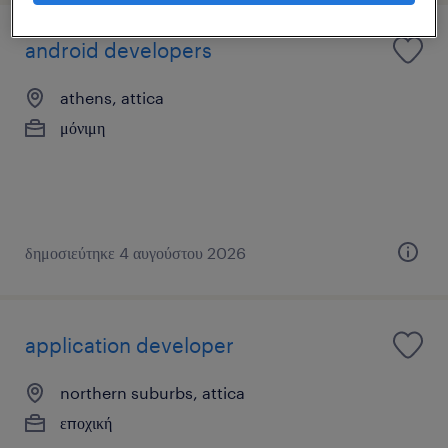
android developers
athens, attica
μόνιμη
δημοσιεύτηκε 4 αυγούστου 2026
application developer
northern suburbs, attica
εποχική