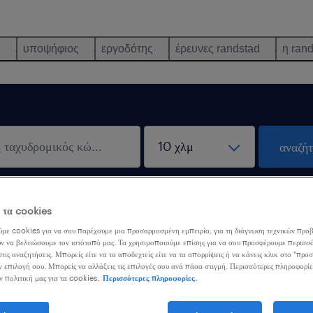
ς
υποψήφιος
εργοδότης
έρευνες randstad
η ran
αναζήτ
λειστικά εξ αποστάσεως
λάβε ε
ε τα cookies
σία
αναζήτηση
με cookies για να σου παρέχουμε μια προσαρμοσμένη εμπειρία, για τη διάγνωση τεχνικών προβ
ν να βελτιώσουμε τον ιστότοπό μας. Τα χρησιμοποιούμε επίσης για να σου προσφέρουμε περισσό
τις αναζητήσεις. Μπορείς είτε να τα αποδεχτείς είτε να τα απορρίψεις ή να κάνεις κλικ στο "προ
ν επιλογή σου. Μπορείς να αλλάξεις τις επιλογές σου ανά πάσα στιγμή. Περισσότερες πληροφορίε
r Security
ν πολιτική μας για τα cookies.
Περισσότερες πληροφορίες.