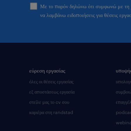
Με το παρόν δηλώνω ότι συμφωνώ με τη
να λαμβάνω ειδοποιήσεις για θέσεις εργα
εύρεση εργασίας
υποψή
όλες οι θέσεις εργασίας
υπολογ
εξ αποστάσεως εργασία
συμβουλ
στείλε μας το cv σου
επαγγέ
καριέρα στη randstad
podca
webina