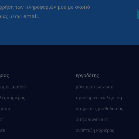
 χρήση των πληροφοριών μου με σκοπό
σίας μέσω email.
φιος
εργοδότης
ισμός μισθού
μόνιμη στελέχωση
ές καριέρας
προσωρινή στελέχωση
λματα
υπηρεσίες μισθοδοσίας
st
οutplacement
rs
ανάπτυξη καριέρας