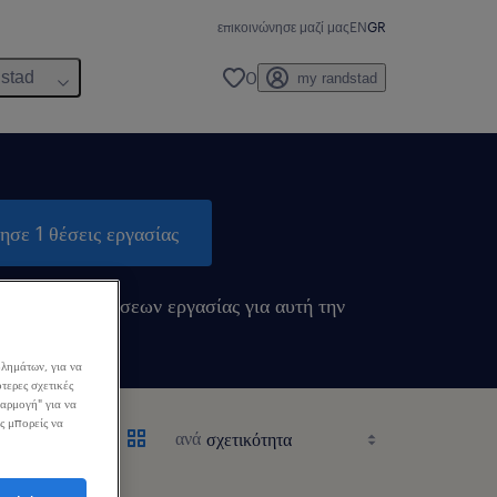
επικοινώνησε μαζί μας
EN
GR
0
dstad
my randstad
ησε 1 θέσεις εργασίας
ιδοποιήσεις θέσεων εργασίας για αυτή την
λημάτων, για να
τερες σχετικές
σαρμογή" για να
ς μπορείς να
ανά