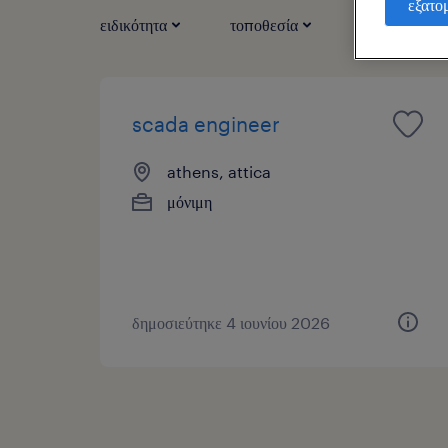
εξατο
ειδικότητα
τοποθεσία
τύπος εργασί
scada engineer
athens, attica
μόνιμη
δημοσιεύτηκε 4 ιουνίου 2026