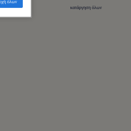
οχή όλων
κατάργηση όλων