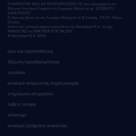
οικονομικά στοιχεία
υπηρεσίες inhouse
Η RANDSTAD HELLAS ΜΟΝΟΠΡΟΣΩΠΗ ΑΕ είναι εγγεγραμμένη στο
Μητρώο Ανωνύμων Εταιριών στη Νομαρχία Αθηνών με αρ. 32099/01/
επικοινώνησε μαζί μας
Β/94/515(07).
υπηρεσίες redeployment
Η έδρα μας βρίσκεται στη Λεωφόρο Μεσογείων 2 & Σινώπης, 115 27, Αθήνα -
Ελλάδα.
workforce insights
Αποτελούν εμπορικά σήματα κατατεθέντα της Randstad N.V. τα εξής:
RANDSTAD και PARTNER FOR TALENT.
επικοινώνησε μαζί μας
© Randstad N.V. 2026
όροι και προϋποθέσεις
δήλωση προσβασιμότητας
cookies
αναφορά ανάρμοστης συμπεριφοράς
ενημέρωση απορρήτου
λάβετε υπόψη
sitemap
αναφορά ζητήματος ασφαλείας