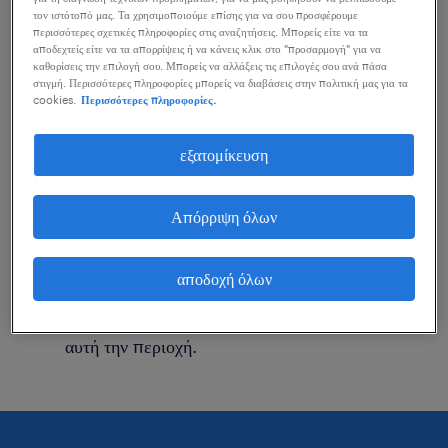
τον ιστότοπό μας. Τα χρησιμοποιούμε επίσης για να σου προσφέρουμε
ενέργειες που μπορείς να κάνεις για να σε
περισσότερες σχετικές πληροφορίες στις αναζητήσεις. Μπορείς είτε να τα
αποδεχτείς είτε να τα απορρίψεις ή να κάνεις κλικ στο "προσαρμογή" για να
βοηθήσουν.
καθορίσεις την επιλογή σου. Μπορείς να αλλάξεις τις επιλογές σου ανά πάσα
στιγμή. Περισσότερες πληροφορίες μπορείς να διαβάσεις στην πολιτική μας για τα
cookies.
Περισσότερες πληροφορίες.
Άλλαξε τον τίτλο θέσης ή τις λέξεις κλειδιά και
έλεγξε την ορθογραφία τους.
εξατομίκευση
Ξεκίνησε μια νέα αναζήτηση αξιοποιώντας τα
φίλτρα των ειδικοτήτων.
Απόρριψη όλων
Αναζήτησες θέσεις εργασίας για μια
αποδοχή όλων
συγκεκριμένη περιοχή; Προσπάθησε να
διευρύνεις τη χιλιομετρική εμβέλεια γύρω από
αυτή την περιοχή.