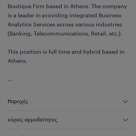
Boutique Firm based in Athens. The company
is a leader in providing integrated Business
Analytics Services across various industries
(Banking, Telecommunications, Retail, etc.).
This position is full time and hybrid based in
Athens.
...
παροχές
The company offers continuous opportunities for
κύριες αρμοδιότητες
development in a modern and dynamic work
environment, as well as:
In this role, you will play a crucial part in leveraging