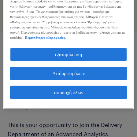
προφίλ σας
Χρησιμοποιούμε cookies για να σου παρέχουμε μια προσαρμοσμένη εμπειρία,
για τη διάγνωση τεχνικών προβλημάτων, για να μας βοηθήσουν να βελτιώσουμε
τον ιστότοπό μας. Τα χρησιμοποιούμε επίσης για να σου προσφέρουμε
περισσότερες σχετικές πληροφορίες στις αναζητήσεις. Μπορείς είτε να τα
αποδεχτείς είτε να τα απορρίψεις ή να κάνεις κλικ στο "προσαρμογή" για να
καθορίσεις την επιλογή σου. Μπορείς να αλλάξεις τις επιλογές σου ανά πάσα
στιγμή. Περισσότερες πληροφορίες μπορείς να διαβάσεις στην πολιτική μας για τα
cookies.
Περισσότερες πληροφορίες.
περιγραφή εργασίας
εξατομίκευση
Are you an experienced Data Scientist with a
Απόρριψη όλων
passion for turning raw data into strategic
decisions? Do you possess strong expertise
αποδοχή όλων
in Machine Learning and programming (R,
SQL, Python)?
This is your opportunity to join the Delivery
Department of an Advanced Analytics