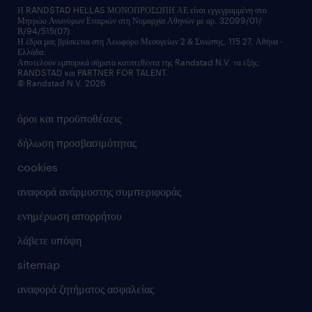
οικονομικά στοιχεία
υπηρεσίες inhouse
Η RANDSTAD HELLAS ΜΟΝΟΠΡΟΣΩΠΗ ΑΕ είναι εγγεγραμμένη στο
Μητρώο Ανωνύμων Εταιριών στη Νομαρχία Αθηνών με αρ. 32099/01/
επικοινώνησε μαζί μας
Β/94/515(07).
υπηρεσίες redeployment
Η έδρα μας βρίσκεται στη Λεωφόρο Μεσογείων 2 & Σινώπης, 115 27, Αθήνα -
Ελλάδα.
workforce insights
Αποτελούν εμπορικά σήματα κατατεθέντα της Randstad N.V. τα εξής:
RANDSTAD και PARTNER FOR TALENT.
επικοινώνησε μαζί μας
© Randstad N.V. 2026
όροι και προϋποθέσεις
δήλωση προσβασιμότητας
cookies
αναφορά ανάρμοστης συμπεριφοράς
ενημέρωση απορρήτου
λάβετε υπόψη
sitemap
αναφορά ζητήματος ασφαλείας