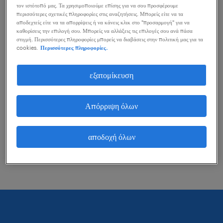
τον ιστότοπό μας. Τα χρησιμοποιούμε επίσης για να σου προσφέρουμε
μπορείς να κάνεις για να σε βοηθήσουν.
περισσότερες σχετικές πληροφορίες στις αναζητήσεις. Μπορείς είτε να τα
αποδεχτείς είτε να τα απορρίψεις ή να κάνεις κλικ στο "προσαρμογή" για να
καθορίσεις την επιλογή σου. Μπορείς να αλλάξεις τις επιλογές σου ανά πάσα
στιγμή. Περισσότερες πληροφορίες μπορείς να διαβάσεις στην πολιτική μας για τα
εξέτασε το ενδεχόμενο να αφαιρέσεις ορισμένα
cookies.
Περισσότερες πληροφορίες.
από τα φίλτρα που έχεις εφαρμόσει.
εξατομίκευση
Αναζήτησες θέσεις εργασίας για μια
συγκεκριμένη περιοχή; Προσπάθησε να
Απόρριψη όλων
διευρύνεις τη χιλιομετρική εμβέλεια γύρω από
αυτή την περιοχή.
αποδοχή όλων
Άλλαξε τον τίτλο θέσης ή τις λέξεις κλειδιά και
έλεγξε την ορθογραφία τους.