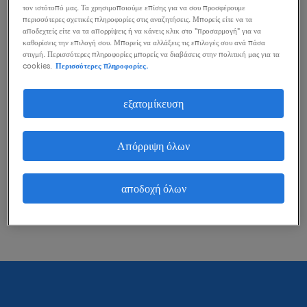
τον ιστότοπό μας. Τα χρησιμοποιούμε επίσης για να σου προσφέρουμε
μπορείς να κάνεις για να σε βοηθήσουν.
περισσότερες σχετικές πληροφορίες στις αναζητήσεις. Μπορείς είτε να τα
αποδεχτείς είτε να τα απορρίψεις ή να κάνεις κλικ στο "προσαρμογή" για να
καθορίσεις την επιλογή σου. Μπορείς να αλλάξεις τις επιλογές σου ανά πάσα
στιγμή. Περισσότερες πληροφορίες μπορείς να διαβάσεις στην πολιτική μας για τα
εξέτασε το ενδεχόμενο να αφαιρέσεις ορισμένα
cookies.
Περισσότερες πληροφορίες.
από τα φίλτρα που έχεις εφαρμόσει.
εξατομίκευση
Αναζήτησες θέσεις εργασίας για μια
συγκεκριμένη περιοχή; Προσπάθησε να
Απόρριψη όλων
διευρύνεις τη χιλιομετρική εμβέλεια γύρω από
αυτή την περιοχή.
αποδοχή όλων
Άλλαξε τον τίτλο θέσης ή τις λέξεις κλειδιά και
έλεγξε την ορθογραφία τους.