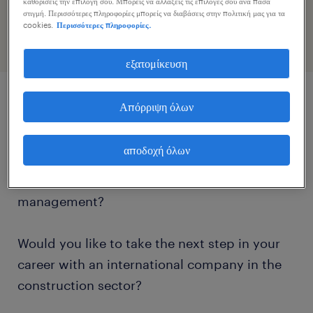
καθορίσεις την επιλογή σου. Μπορείς να αλλάξεις τις επιλογές σου ανά πάσα
προφίλ σας
στιγμή. Περισσότερες πληροφορίες μπορείς να διαβάσεις στην πολιτική μας για τα
cookies.
Περισσότερες πληροφορίες.
εξατομίκευση
Απόρριψη όλων
περιγραφή εργασίας
αποδοχή όλων
Are you a dynamic sales professional with
extensive experience in account
management?
Would you like to take the next step in your
career with an international company in the
construction sector?