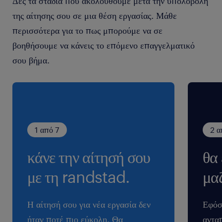
Δες τα στάδια που ακολουθούμε μετά την υπολοβολή
της αίτησης σου σε μια θέση εργασίας. Μάθε
περισσότερα για το πως μπορούμε να σε
βοηθήσουμε να κάνεις το επόμενο επαγγελματικό
σου βήμα.
1 από 7
2 α
κάνε την αίτησή σου
θα
με τη randstad.
μαζ
Η αίτησή σου για νέα εργασία δεν
Εφόσ
ήταν ποτέ πιο εύκολη. Θα
ανταπ