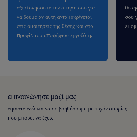
αξιολογήσουμε την αίτησή σου για
θέση
να δούμε αν αυτή ανταποκρίνεται
σου 
στις απαιτήσεις της θέσης και στο
επόμ
προφίλ του υποψήφιου εργοδότη.
επικοινώνησε μαζί μας
είμαστε εδώ για να σε βοηθήσουμε με τυχόν απορίες
που μπορεί να έχεις.