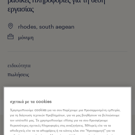
εργασίας
rhodes, south aegean
μόνιμη
ειδικότητα
πωλήσεις
σχετικά με τα cookies
Χρησιμοποιούμε cookies για να σου παρέχουμε μια προσαρμοσμένη εμπειρία,
για τη διάγνωση τεχνικών προβλημάτων, για να μας βοηθήσουν να βελτιώσουμε
τον ιστότοπό μας. Τα χρησιμοποιούμε επίσης για να σου προσφέρουμε
περισσότερες σχετικές πληροφορίες στις αναζητήσεις. Μπορείς είτε να τα
Επιταχύνετε την εφαρμογή εργασίας κοινοποιώντας το
αποδεχτείς είτε να τα απορρίψεις ή να κάνεις κλικ στο "προσαρμογή" για να