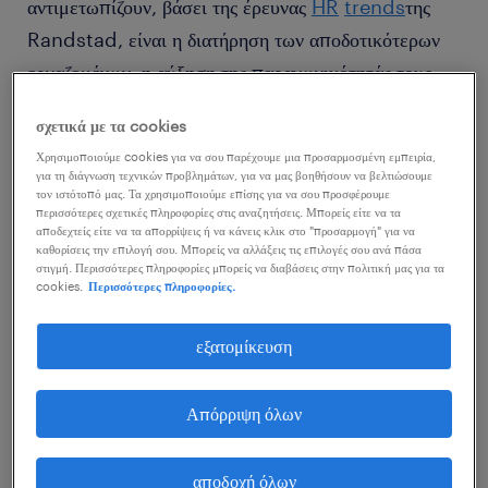
αντιμετωπίζουν, βάσει της έρευνας
HR
trends
της
Randstad, είναι η διατήρηση των αποδοτικότερων
εργαζομένων, η αύξηση της παραγωγικότητάς τους,
και η ανάπτυξη νέων δεξιοτήτων.
σχετικά με τα cookies
Χρησιμοποιούμε cookies για να σου παρέχουμε μια προσαρμοσμένη εμπειρία,
Τι είναι όμως αυτό που
για τη διάγνωση τεχνικών προβλημάτων, για να μας βοηθήσουν να βελτιώσουμε
τον ιστότοπό μας. Τα χρησιμοποιούμε επίσης για να σου προσφέρουμε
ακούμε από τους υποψηφίους ότι θέλουν από τη
περισσότερες σχετικές πληροφορίες στις αναζητήσεις. Μπορείς είτε να τα
δουλειά τους; Αυτό που θα τους
αποδεχτείς είτε να τα απορρίψεις ή να κάνεις κλικ στο "προσαρμογή" για να
καθορίσεις την επιλογή σου. Μπορείς να αλλάξεις τις επιλογές σου ανά πάσα
έδινε κίνητρο να παραμείνουν και να αυξήσουν την
στιγμή. Περισσότερες πληροφορίες μπορείς να διαβάσεις στην πολιτική μας για τα
cookies.
Περισσότερες πληροφορίες.
παραγωγικότητά τους; Ποιες
είναι οι δεξιότητες που θα κυνηγήσουν να
εξατομίκευση
αναπτύξουν;
Απόρριψη όλων
Tα tech trends
για κάθε διαφορετικό ρόλο καθορίζουν το πόσο
αποδοχή όλων