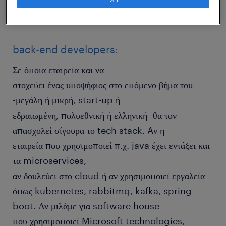
ελκυστική είναι η θέση στα μάτια
του υποψηφίου…
back-end developers:
Σε όποια εταιρεία και να
στοχεύει ένας υποψήφιος στο επόμενο βήμα του
-μεγάλη ή μικρή, start-up ή
εδραιωμένη, πολυεθνική ή ελληνική- θα τον
απασχολεί σίγουρα το tech stack. Aν η
εταιρεία που χρησιμοποιεί π.χ. java έχει εντάξει και
τα microservices,
αν δουλεύει στο cloud ή αν χρησιμοποιεί εργαλεία
όπως kubernetes, rabbitmq, kafka, spring
boot. Αν μιλάμε για software house
που χρησιμοποιεί Microsoft technologies,