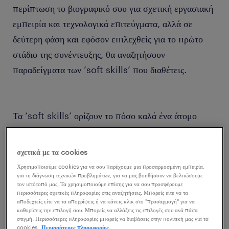
περίπτωση το βιογραφικό σου για σχετική εργασιακή
εμπειρία και τεχνολογικά επιτεύγματα, αλλά σε
δεύτερη φάση και εφόσον επιλεχθείς για το πρώτο
στάδιο της συνέντευξης, θα αναζητήσουν
παραδείγματα των ‘soft skills’ που διαθέτεις.
Τα ‘soft skills’ ορίζουν το πόσο καλά ένα άτομο
εργάζεται μαζί με άλλα άτομα και περιλαμβάνουν την
οργανωτικότητα, την επικοινωνία και την ομαδική
σχετικά με τα cookies
εργασία. Όσοι εργάζονται στον τομέα της
Χρησιμοποιούμε cookies για να σου παρέχουμε μια προσαρμοσμένη εμπειρία,
Πληροφορικής, αποκαλούνται καμιά φορά ‘nerds’ ή
για τη διάγνωση τεχνικών προβλημάτων, για να μας βοηθήσουν να βελτιώσουμε
τον ιστότοπό μας. Τα χρησιμοποιούμε επίσης για να σου προσφέρουμε
‘geeks’, αλλά στην πραγματικότητα και όπως και σε
περισσότερες σχετικές πληροφορίες στις αναζητήσεις. Μπορείς είτε να τα
αποδεχτείς είτε να τα απορρίψεις ή να κάνεις κλικ στο "προσαρμογή" για να
κάθε άλλο επάγγελμα, πολλοί από αυτούς έχουν
καθορίσεις την επιλογή σου. Μπορείς να αλλάξεις τις επιλογές σου ανά πάσα
στιγμή. Περισσότερες πληροφορίες μπορείς να διαβάσεις στην πολιτική μας για τα
έντονες προσωπικότητες και έχουν αποκτήσει
cookies.
Περισσότερες πληροφορίες.