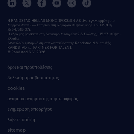
Η RANDSTAD HELLAS ΜΟΝΟΠΡΟΣΩΠΗ ΑΕ είναι εγγεγραμμένη στο
Μητρώο Ανωνύμων Εταιριών στη Νομαρχία Αθηνών με αρ. 32099/01/
Β/94/515(07).
Η έδρα μας βρίσκεται στη Λεωφόρο Μεσογείων 2 & Σινώπης, 115 27, Αθήνα -
Ελλάδα.
Αποτελούν εμπορικά σήματα κατατεθέντα της Randstad N.V. τα εξής:
RANDSTAD και PARTNER FOR TALENT.
© Randstad N.V. 2026
όροι και προϋποθέσεις
δήλωση προσβασιμότητας
cookies
αναφορά ανάρμοστης συμπεριφοράς
ενημέρωση απορρήτου
λάβετε υπόψη
sitemap