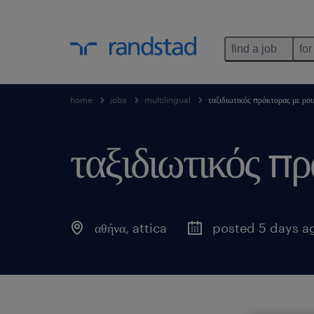
find a job
for
home
jobs
multilingual
ταξιδιωτικός πράκτορας με ρο
ταξιδιωτικός π
αθήνα
,
attica
posted 5 days a