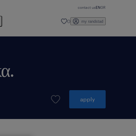
contact us
EN
GR
0
my randstad
α.
apply