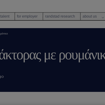
 talent
for employer
randstad research
about us
υμάνικα
ράκτορας με ρουμάνικ
go