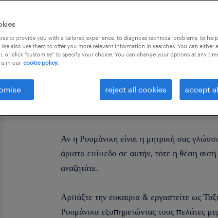
okies
es to provide you with a tailored experience, to diagnose technical problems, to hel
 We also use them to offer you more relevant information in searches. You can either 
, or click "customise" to specify your choice. You can change your options at any tim
is in our
cookie policy.
Μιλάτε Ρουμάνικα; Έχετε ζήσει ή εργαστεί
για τις επικοινωνιακές σας δεξιότητες; Ενδ
omise
reject all cookies
accept al
μεγαλύτερη πολυεθνική εταιρία ταξιδιωτι
γερμανική αγορά ως ταξιδιωτικός πράκτορα
Αν η Ρουμάνικη είναι η μητρική σας γλώσσα
άριστο επίπεδο σε αυτήν, τότε η θέση αυτή
αναζητάτε.
Αρπάξτε την ευκαιρία & εργαστείτε ως Ταξ
Ρουμάνικα εξυπηρετώντας τους πελάτες με