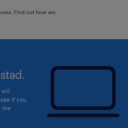
προκειμένου να οριστεί συνάντηση για συν
ocess. Find out how we
αιτήσεις είναι απόλυτα εμπιστευτικές.
stad.
will
see if you
d the