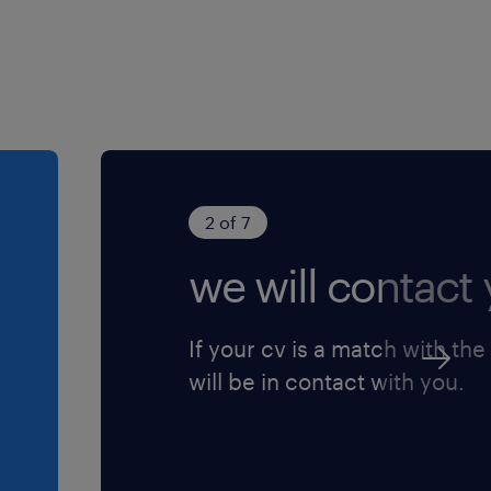
έντευξη. Όλες οι
2 of 7
we will contact 
If your cv is a match with the
will be in contact with you.