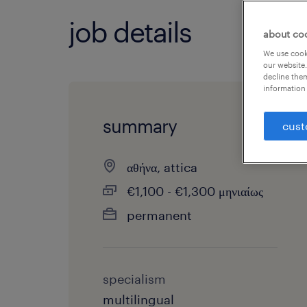
job details
about co
We use cooki
our website.
decline them
information 
summary
cust
αθήνα, attica
€1,100 - €1,300 μηνιαίως
permanent
specialism
multilingual