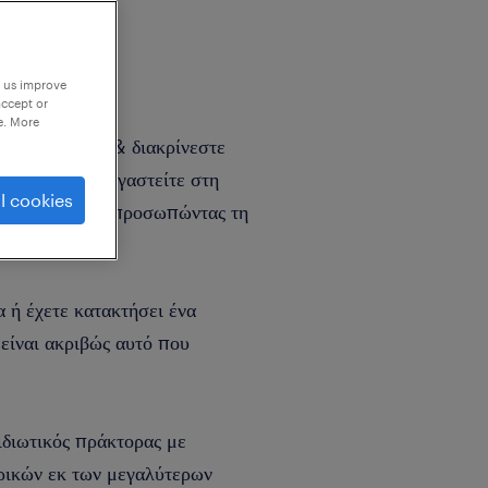
p us improve
accept or
e. More
 στη Ρουμανία & διακρίνεστε
ιαφέρεστε να εργαστείτε στη
l cookies
κών πακέτων εκπροσωπώντας τη
ς;
 ή έχετε κατακτήσει ένα
 είναι ακριβώς αυτό που
ιδιωτικός πράκτορας με
ρικών εκ των μεγαλύτερων