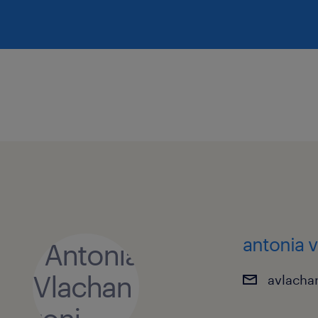
antonia 
avlacha