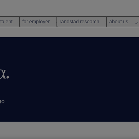
 talent
for employer
randstad research
about us
α.
go