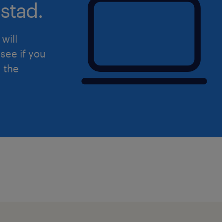
stad.
will
see if you
d the