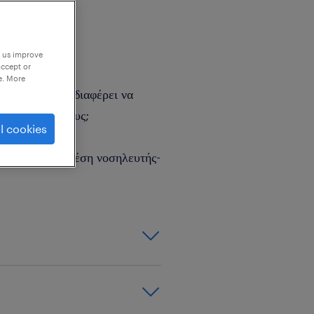
p us improve
accept or
e. More
τρια και σε ενδιαφέρει να
ατρικούς ομίλους;
l cookies
 τώρα για τη θέση νοσηλευτής-
φέρονται: