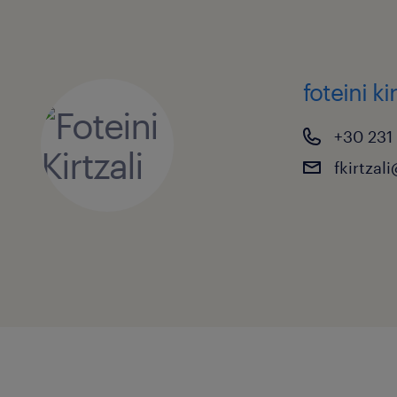
foteini kir
+30 231
fkirtzal