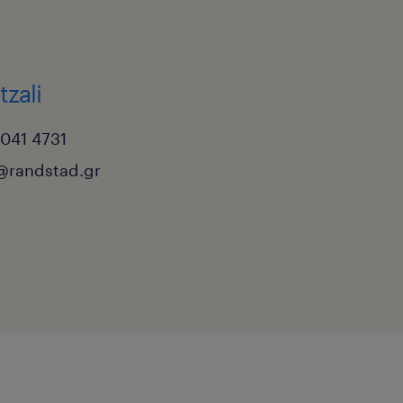
tzali
 041 4731
i@randstad.gr