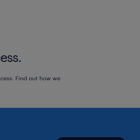
επικοινωνούμε μόνο με τους υποψηφίους π
στις απαιτήσεις της θέσης προς στελέχωση
οριστεί συνάντηση για συνέντευξη. Όλες οι
θεωρούνται απόλυτα εμπιστευτικές.
ess.
ocess. Find out how we