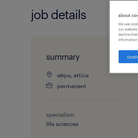
job details
about co
We use cooki
our website.
decline them
information 
summary
cust
αθήνα, attica
permanent
specialism
life sciences