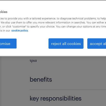
okies
es to provide you with a tailored experience, to diagnose technical problems, to hel
 We also use them to offer you more relevant information in searches. You can either 
, or click "customise" to specify your choice. You can change your options at any tim
is in our
cookie policy.
Είσαι νοσηλευτής-τρια ή βοηθός νοσηλευτή/
ενταχθείς σε εναν απο τους μεγαλύτερους ι
omise
reject all cookies
accept al
Διάβασε παρακάτω και κάνε την αίτησή σου
τρια
benefits
Για τη θέση του/της νοσηλευτή-τριας προσ
key responsibilities