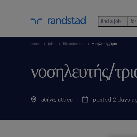
find a job
for
home
jobs
life sciences
νοσηλευτής/τρια
νοσηλευτής/τρι
αθήνα
,
attica
posted 2 days a