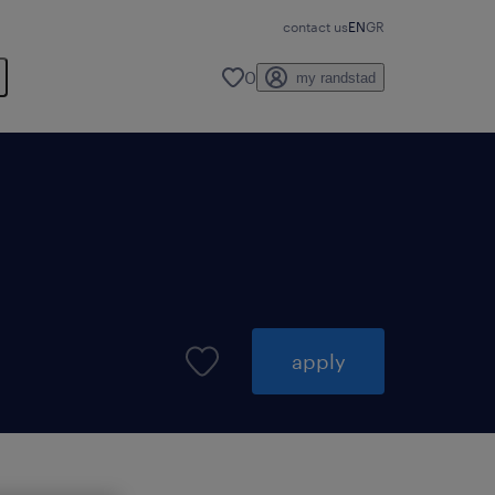
contact us
EN
GR
0
my randstad
apply