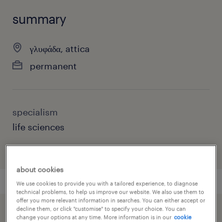
summary
γλυφάδα, attica
permanent
specialism
life sciences
about cookies
We use cookies to provide you with a tailored experience, to diagnose
technical problems, to help us improve our website. We also use them to
offer you more relevant information in searches. You can either accept or
decline them, or click "customise" to specify your choice. You can
speed up the application by sharing your
change your options at any time. More information is in our
cookie