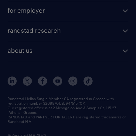
salary calculator
send us your cv
for employer
professions
careers at randstad
permanent recruitment
faq
randstad research
temporary recruitment
contact us
HR trends
payroll outsourcing
about us
employer brand
οutplacement
who we are
workmonitor
career development
our offices
assessment centers
press releases
inhouse services
financial data
redeployment
Randstad Hellas Single Member SA registered in Greece with
registration number 32099/01/B/94/515 (07).
contact us
Our registered office is at 2 Mesogeion Ave & Sinopis St, 115 27,
workforce insights
Athens - Greece.
RANDSTAD and PARTNER FOR TALENT are registered trademarks of
contact us
Randstad N.V.
© Randstad N.V. 2026