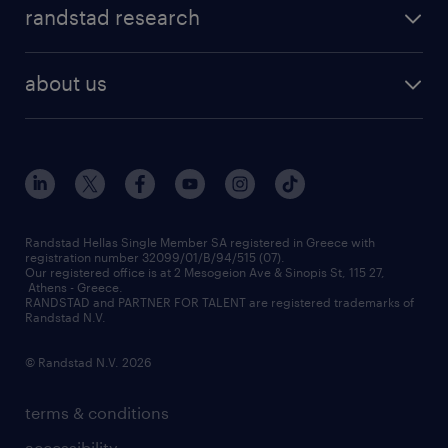
faq
randstad research
temporary recruitment
contact us
HR trends
payroll outsourcing
about us
employer brand
οutplacement
who we are
workmonitor
career development
our offices
assessment centers
press releases
inhouse services
financial data
redeployment
Randstad Hellas Single Member SA registered in Greece with
registration number 32099/01/B/94/515 (07).
contact us
Our registered office is at 2 Mesogeion Ave & Sinopis St, 115 27,
workforce insights
Athens - Greece.
RANDSTAD and PARTNER FOR TALENT are registered trademarks of
contact us
Randstad N.V.
© Randstad N.V. 2026
terms & conditions
accessibility