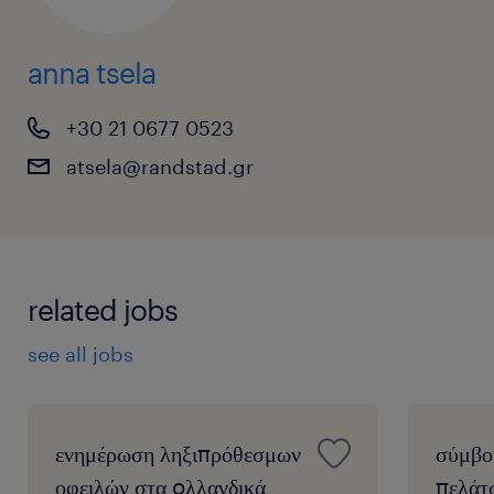
anna tsela
+30 21 0677 0523
atsela@randstad.gr
related jobs
see all jobs
ενημέρωση ληξιπρόθεσμων
σύμβο
οφειλών στα oλλανδικά
πελάτ