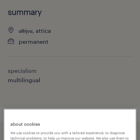
summary
αθήνα, attica
permanent
specialism
multilingual
about cookies
We use cookies to provide you with a tailored experience, to diagnose
speed up the application by sharing your
technical problems, to help us improve our website. We also use them to