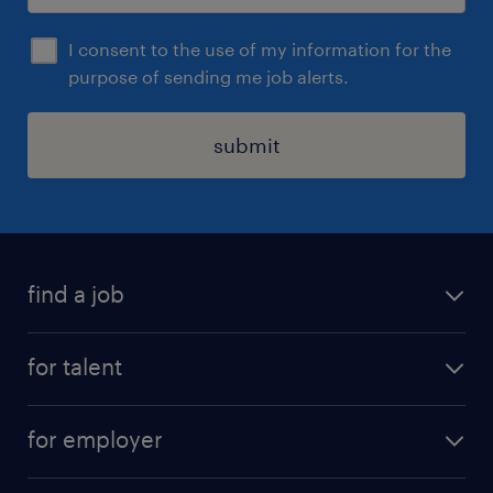
I consent to the use of my information for the
purpose of sending me job alerts.
submit
find a job
see all jobs
for talent
remote jobs
salary calculator
send us your cv
for employer
professions
careers at randstad
permanent recruitment