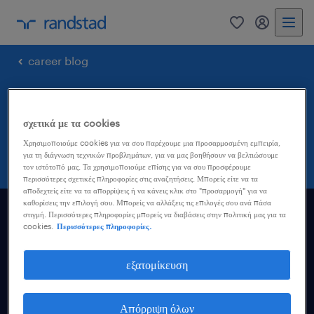
0
my randst
career blog
career blog
σχετικά με τα cookies
all articles
Χρησιμοποιούμε cookies για να σου παρέχουμε μια προσαρμοσμένη εμπειρία,
για τη διάγνωση τεχνικών προβλημάτων, για να μας βοηθήσουν να βελτιώσουμε
τον ιστότοπό μας. Τα χρησιμοποιούμε επίσης για να σου προσφέρουμε
περισσότερες σχετικές πληροφορίες στις αναζητήσεις. Μπορείς είτε να τα
αποδεχτείς είτε να τα απορρίψεις ή να κάνεις κλικ στο "προσαρμογή" για να
καθορίσεις την επιλογή σου. Μπορείς να αλλάξεις τις επιλογές σου ανά πάσα
στιγμή. Περισσότερες πληροφορίες μπορείς να διαβάσεις στην πολιτική μας για τα
εύρεση εργασίας
cookies.
Περισσότερες πληροφορίες.
εξατομίκευση
υποψήφιος
Απόρριψη όλων