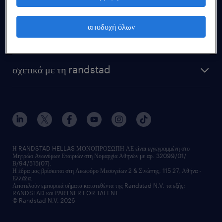
εργοδότης
αποδοχή όλων
έρευνες randstad
σχετικά με τη randstad
Η RANDSTAD HELLAS ΜΟΝΟΠΡΟΣΩΠΗ ΑΕ είναι εγγεγραμμένη στο
Μητρώο Ανωνύμων Εταιριών στη Νομαρχία Αθηνών με αρ. 32099/01/
Β/94/515(07).
Η έδρα μας βρίσκεται στη Λεωφόρο Μεσογείων 2 & Σινώπης, 115 27, Αθήνα -
Ελλάδα.
Αποτελούν εμπορικά σήματα κατατεθέντα της Randstad N.V. τα εξής:
RANDSTAD και PARTNER FOR TALENT.
© Randstad N.V. 2026