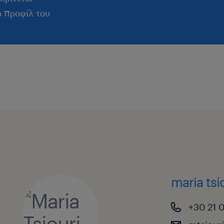
ο προφίλ του
maria tsi
+30 21 