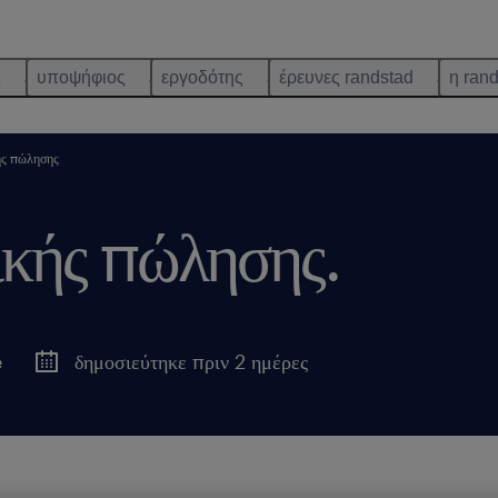
ς
υποψήφιος
εργοδότης
έρευνες randstad
η ran
ής πώλησης
ικής πώλησης.
e
δημοσιεύτηκε πριν 2 ημέρες