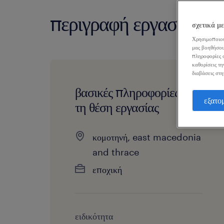
περιγραφή εργασίας
σχετικά μ
Χρησιμοποιού
μας βοηθήσου
πληροφορίες σ
καθορίσεις τη
διαβάσεις στη
βασικές πληροφορίες για
εξατο
τη θέση εργασίας
κομοτηνή, east macedonia
and thrace
εποχική
ειδικότητα