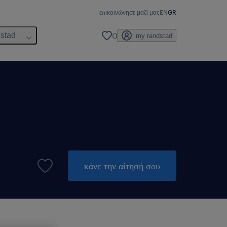
επικοινώνησε μαζί μας
EN
GR
0
dstad
my randstad
κάνε την αίτησή σου