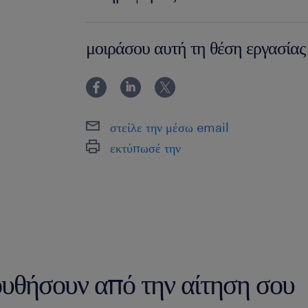
Ικανότητα τήρησης των προθεσμιών και
αναπλήρωση των εμπορεύματων
Αν ενδιαφέρεσαι για την παραπάνω θέση ε
Οργανωτικότητα και ιεράρχηση πρoτερ
Θα λειτουργεί αποτελεσματικά με τα μ
μοιράσου αυτή τη θέση εργασίας
στο +30 6940435727 ζητώντας την Τσιουρ
να εξασφαλίζει ότι ο χώρος, τα δοκιμασ
09:00 εως 17:00
αποθηκευτικοί χώροι του καταστήματος
προσεγμένοι
Παρακαλούμε λάβετε υπόψη ότι για λόγους 
στείλε την μέσω email
ισότιμης μεταχείρισης, θα αξιολογήσουμε μ
εκτύπωσέ την
υποβάλλονται μέσω του site μας. Μετά τη
αξιολόγηση όλων των βιογραφικών σημειω
επικοινωνούμε μόνο με τους/τις υποψηφίο
ανταποκρίνονται στις απαιτήσεις της θέση
προκειμένου να οριστεί συνάντηση για συν
αιτήσεις θεωρούνται απόλυτα εμπιστευτικέ
ουθήσουν από την αίτηση σου