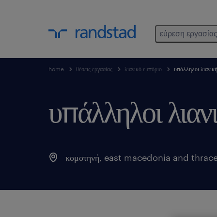
εύρεση εργασία
home
θέσεις εργασίας
λιανικό εμπόριο
υπάλληλοι λιανικ
υπάλληλοι λιαν
κομοτηνή
,
east macedonia and thrac