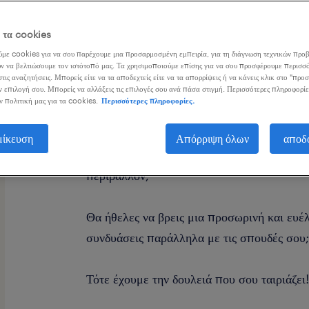
ε τα cookies
με cookies για να σου παρέχουμε μια προσαρμοσμένη εμπειρία, για τη διάγνωση τεχνικών προβ
ν να βελτιώσουμε τον ιστότοπό μας. Τα χρησιμοποιούμε επίσης για να σου προσφέρουμε περισσό
τις αναζητήσεις. Μπορείς είτε να τα αποδεχτείς είτε να τα απορρίψεις ή να κάνεις κλικ στο "προ
ν επιλογή σου. Μπορείς να αλλάξεις τις επιλογές σου ανά πάσα στιγμή. Περισσότερες πληροφορίε
Σε ενδιαφέρει o κλάδος της μόδας και θα ή
ν πολιτική μας για τα cookies.
Περισσότερες πληροφορίες.
Time Υπάλληλος Λιανικής Πώλησης στην
μίκευση
Απόρριψη όλων
αποδ
Θέλεις να ξεκινήσεις να εργάζεσαι σε ένα 
περιβάλλον;
Θα ήθελες να βρεις μια προσωρινή και ευέ
συνδυάσεις παράλληλα με τις σπουδές σου
Τότε έχουμε την δουλειά που σου ταιριάζει