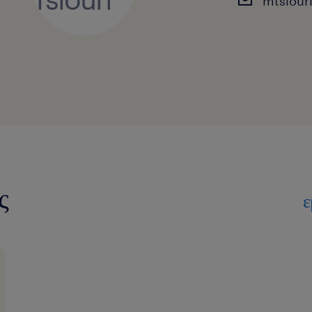
mtsiour
ς
ε