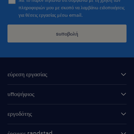
πληροφοριών μου με σκοπό να λαμβάνω ειδοποιήσεις
για θέσεις εργασίας μέσω email.
sυποβολή
εύρεση εργασίας
όλες οι θέσεις εργασίας
υποψήφιος
εξ αποστάσεως εργασία
υπολογισμός μισθού
στείλε μας το cv σου
εργοδότης
συμβουλές καριέρας
καριέρα στη randstad
μόνιμη στελέχωση
επαγγέλματα
έρευνες randstad