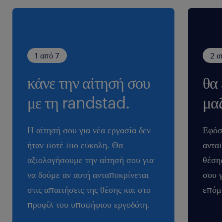
1 από 7
2 α
κάνε την αίτησή σου
θα
με τη randstad.
μαζ
Η αίτησή σου για νέα εργασία δεν
Εφόσ
ήταν ποτέ πιο εύκολη. Θα
ανταπ
αξιολογήσουμε την αίτησή σου για
θέση
να δούμε αν αυτή ανταποκρίνεται
σου 
στις απαιτήσεις της θέσης και στο
επόμ
προφίλ του υποψήφιου εργοδότη.