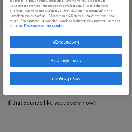
τον ιστότοπό μας. Τα χρησιμοποιούμε επίσης για να σου προσφέρουμε
προφίλ σας
περισσότερες σχετικές πληροφορίες στις αναζητήσεις. Μπορείς είτε να τα
αποδεχτείς είτε να τα απορρίψεις ή να κάνεις κλικ στο "προσαρμογή" για να
καθορίσεις την επιλογή σου. Μπορείς να αλλάξεις τις επιλογές σου ανά πάσα
στιγμή. Περισσότερες πληροφορίες μπορείς να διαβάσεις στην πολιτική μας για τα
cookies.
Περισσότερες πληροφορίες.
εξατομίκευση
περιγραφή εργασίας
Απόρριψη όλων
A global energy and industrial innovation
company, is looking for a Technical Buyer to
αποδοχή όλων
join their team.
If that sounds like you, apply now!
...