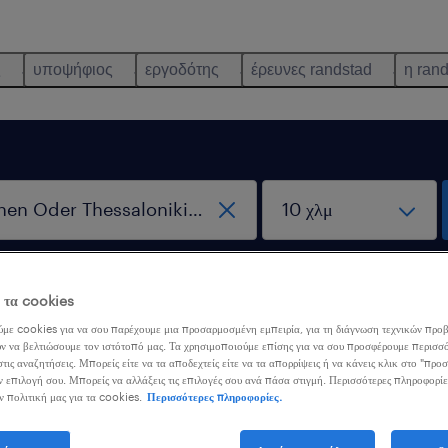
ς
υποψήφιος
εργοδότης
έρευνες randstad
η ran
αποκλειστικά εξ αποστάσεως
ε τα cookies
εργασία
με cookies για να σου παρέχουμε μια προσαρμοσμένη εμπειρία, για τη διάγνωση τεχνικών προβ
ν να βελτιώσουμε τον ιστότοπό μας. Τα χρησιμοποιούμε επίσης για να σου προσφέρουμε περισσό
τις αναζητήσεις. Μπορείς είτε να τα αποδεχτείς είτε να τα απορρίψεις ή να κάνεις κλικ στο "προ
ν επιλογή σου. Μπορείς να αλλάξεις τις επιλογές σου ανά πάσα στιγμή. Περισσότερες πληροφορίε
ν πολιτική μας για τα cookies.
Περισσότερες πληροφορίες.
ορέσαμε να βρούμε αποτέλεσματα με αυτά τα φίλτρα. Ίσως