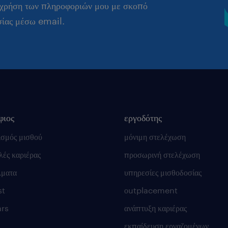
 χρήση των πληροφοριών μου με σκοπό
σίας μέσω email.
φιος
εργοδότης
ισμός μισθού
μόνιμη στελέχωση
ές καριέρας
προσωρινή στελέχωση
λματα
υπηρεσίες μισθοδοσίας
st
οutplacement
rs
ανάπτυξη καριέρας
εκπαίδευση εργαζομένων