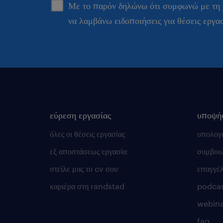
Με το παρόν δηλώνω ότι συμφωνώ με τη
να λαμβάνω ειδοποιήσεις για θέσεις εργα
εύρεση εργασίας
υποψή
όλες οι θέσεις εργασίας
υπολογ
εξ αποστάσεως εργασία
συμβουλ
στείλε μας το cv σου
επαγγέ
καριέρα στη randstad
podca
webina
faq