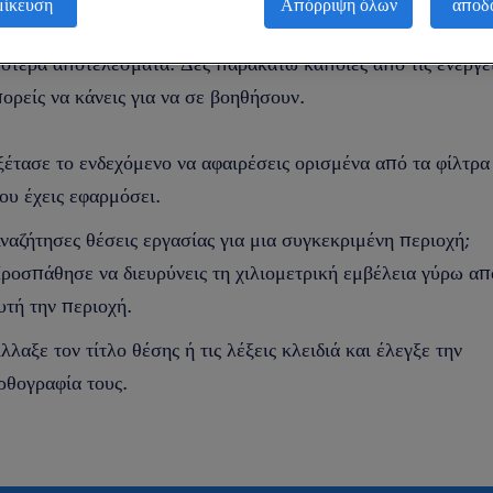
μίκευση
Απόρριψη όλων
αποδ
εται να αλλάξεις τα φίλτρα που έβαλες για να πάρεις
ότερα αποτελέσματα. Δες παρακάτω κάποιες από τις ενέργε
ορείς να κάνεις για να σε βοηθήσουν.
ξέτασε το ενδεχόμενο να αφαιρέσεις ορισμένα από τα φίλτρα
ου έχεις εφαρμόσει.
ναζήτησες θέσεις εργασίας για μια συγκεκριμένη περιοχή;
ροσπάθησε να διευρύνεις τη χιλιομετρική εμβέλεια γύρω απ
υτή την περιοχή.
λλαξε τον τίτλο θέσης ή τις λέξεις κλειδιά και έλεγξε την
ρθογραφία τους.