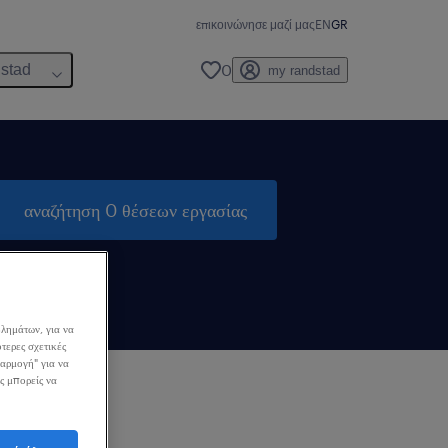
επικοινώνησε μαζί μας
EN
GR
0
dstad
my randstad
αναζήτηση 0 θέσεων εργασίας
λημάτων, για να
τερες σχετικές
σαρμογή" για να
ς μπορείς να