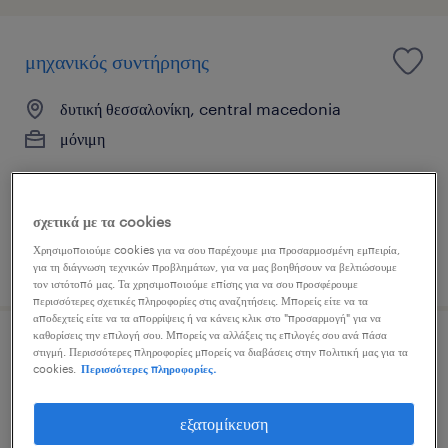
μηχανικός συντήρησης
δυτική θεσσαλονίκη, central macedonia
μόνιμη
σχετικά με τα cookies
Χρησιμοποιούμε cookies για να σου παρέχουμε μια προσαρμοσμένη εμπειρία,
δημοσιεύτηκε 5 αυγούστου 2026
για τη διάγνωση τεχνικών προβλημάτων, για να μας βοηθήσουν να βελτιώσουμε
τον ιστότοπό μας. Τα χρησιμοποιούμε επίσης για να σου προσφέρουμε
περισσότερες σχετικές πληροφορίες στις αναζητήσεις. Μπορείς είτε να τα
αποδεχτείς είτε να τα απορρίψεις ή να κάνεις κλικ στο "προσαρμογή" για να
καθορίσεις την επιλογή σου. Μπορείς να αλλάξεις τις επιλογές σου ανά πάσα
ηλεκτρολόγος φωτοβολταϊκών
στιγμή. Περισσότερες πληροφορίες μπορείς να διαβάσεις στην πολιτική μας για τα
cookies.
Περισσότερες πληροφορίες.
ανατολική θεσσαλονίκη, central macedonia
εξατομίκευση
μόνιμη