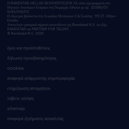
οικονομικά στοιχεία
υπηρεσίες inhouse
Η RANDSTAD HELLAS ΜΟΝΟΠΡΟΣΩΠΗ ΑΕ είναι εγγεγραμμένη στο
Μητρώο Ανωνύμων Εταιριών στη Νομαρχία Αθηνών με αρ. 32099/01/
επικοινώνησε μαζί μας
Β/94/515(07).
υπηρεσίες redeployment
Η έδρα μας βρίσκεται στη Λεωφόρο Μεσογείων 2 & Σινώπης, 115 27, Αθήνα -
Ελλάδα.
workforce insights
Αποτελούν εμπορικά σήματα κατατεθέντα της Randstad N.V. τα εξής:
RANDSTAD και PARTNER FOR TALENT.
επικοινώνησε μαζί μας
© Randstad N.V. 2026
όροι και προϋποθέσεις
δήλωση προσβασιμότητας
cookies
αναφορά ανάρμοστης συμπεριφοράς
ενημέρωση απορρήτου
λάβετε υπόψη
sitemap
αναφορά ζητήματος ασφαλείας