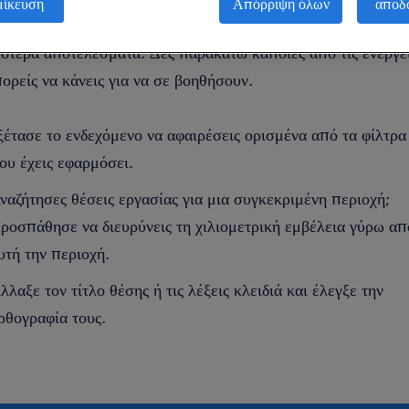
μίκευση
Απόρριψη όλων
αποδ
εται να αλλάξεις τα φίλτρα που έβαλες για να πάρεις
ότερα αποτελέσματα. Δες παρακάτω κάποιες από τις ενέργε
ορείς να κάνεις για να σε βοηθήσουν.
ξέτασε το ενδεχόμενο να αφαιρέσεις ορισμένα από τα φίλτρα
ου έχεις εφαρμόσει.
ναζήτησες θέσεις εργασίας για μια συγκεκριμένη περιοχή;
ροσπάθησε να διευρύνεις τη χιλιομετρική εμβέλεια γύρω απ
υτή την περιοχή.
λλαξε τον τίτλο θέσης ή τις λέξεις κλειδιά και έλεγξε την
ρθογραφία τους.