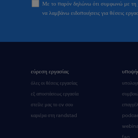
Με το παρόν δηλώνω ότι συμφωνώ με τη
να λαμβάνω ειδοποιήσεις για θέσεις εργα
εύρεση εργασίας
υποψή
όλες οι θέσεις εργασίας
υπολογ
εξ αποστάσεως εργασία
συμβουλ
στείλε μας το cv σου
επαγγέ
καριέρα στη randstad
podca
webina
faq