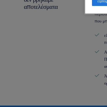
εξατο
αποτελέσματα
χρειάζ
περισσ
που μπ
ε
π
Α
Π
α
Ά
ο