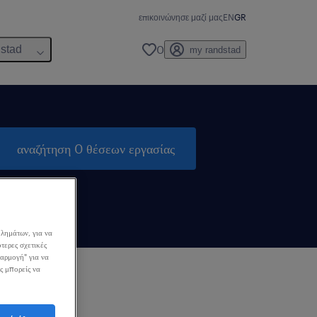
επικοινώνησε μαζί μας
EN
GR
0
dstad
my randstad
αναζήτηση 0 θέσεων εργασίας
λημάτων, για να
τερες σχετικές
σαρμογή" για να
ς μπορείς να