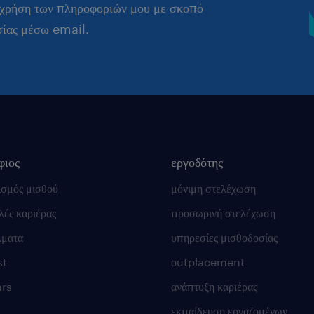
 χρήση των πληροφοριών μου με σκοπό
σίας μέσω email.
φιος
εργοδότης
ισμός μισθού
μόνιμη στελέχωση
ές καριέρας
προσωρινή στελέχωση
λματα
υπηρεσίες μισθοδοσίας
st
οutplacement
rs
ανάπτυξη καριέρας
εκπαίδευση εργαζομένων