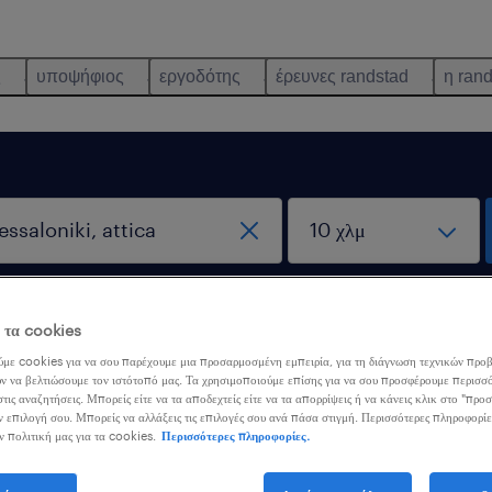
ς
υποψήφιος
εργοδότης
έρευνες randstad
η ran
αποκλειστικά εξ αποστάσεως
ε τα cookies
εργασία
με cookies για να σου παρέχουμε μια προσαρμοσμένη εμπειρία, για τη διάγνωση τεχνικών προβ
ν να βελτιώσουμε τον ιστότοπό μας. Τα χρησιμοποιούμε επίσης για να σου προσφέρουμε περισσό
τις αναζητήσεις. Μπορείς είτε να τα αποδεχτείς είτε να τα απορρίψεις ή να κάνεις κλικ στο "προ
ν επιλογή σου. Μπορείς να αλλάξεις τις επιλογές σου ανά πάσα στιγμή. Περισσότερες πληροφορίε
ν πολιτική μας για τα cookies.
Περισσότερες πληροφορίες.
ορέσαμε να βρούμε αποτέλεσματα με αυτά τα φίλτρα. Ίσως