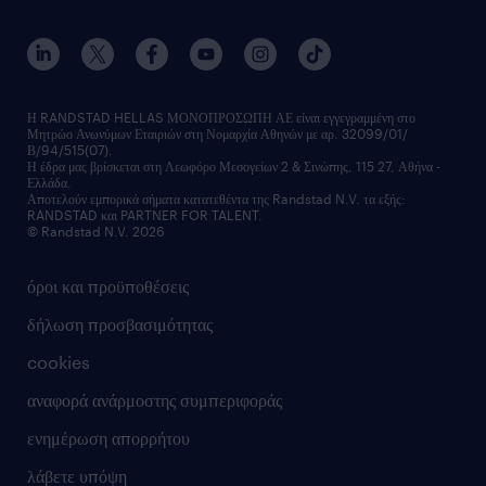
workmonitor
ανάπτυξη καριέρας
επικοινώνησε μαζί μας
τα γραφεία μας
εκπαίδευση εργαζομένων
δελτία τύπου
κέντρα αξιολόγησης
οικονομικά στοιχεία
υπηρεσίες inhouse
Η RANDSTAD HELLAS ΜΟΝΟΠΡΟΣΩΠΗ ΑΕ είναι εγγεγραμμένη στο
Μητρώο Ανωνύμων Εταιριών στη Νομαρχία Αθηνών με αρ. 32099/01/
επικοινώνησε μαζί μας
Β/94/515(07).
υπηρεσίες redeployment
Η έδρα μας βρίσκεται στη Λεωφόρο Μεσογείων 2 & Σινώπης, 115 27, Αθήνα -
Ελλάδα.
workforce insights
Αποτελούν εμπορικά σήματα κατατεθέντα της Randstad N.V. τα εξής:
RANDSTAD και PARTNER FOR TALENT.
επικοινώνησε μαζί μας
© Randstad N.V. 2026
όροι και προϋποθέσεις
δήλωση προσβασιμότητας
cookies
αναφορά ανάρμοστης συμπεριφοράς
ενημέρωση απορρήτου
λάβετε υπόψη