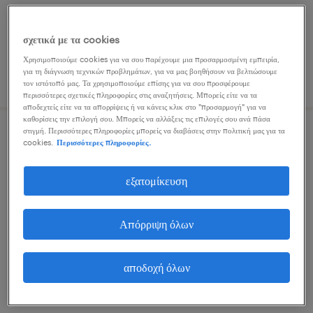
σχετικά με τα cookies
Χρησιμοποιούμε cookies για να σου παρέχουμε μια προσαρμοσμένη εμπειρία,
για τη διάγνωση τεχνικών προβλημάτων, για να μας βοηθήσουν να βελτιώσουμε
δημοσιεύτηκε 22 ιουλίου 2026
τον ιστότοπό μας. Τα χρησιμοποιούμε επίσης για να σου προσφέρουμε
περισσότερες σχετικές πληροφορίες στις αναζητήσεις. Μπορείς είτε να τα
αποδεχτείς είτε να τα απορρίψεις ή να κάνεις κλικ στο "προσαρμογή" για να
καθορίσεις την επιλογή σου. Μπορείς να αλλάξεις τις επιλογές σου ανά πάσα
στιγμή. Περισσότερες πληροφορίες μπορείς να διαβάσεις στην πολιτική μας για τα
collections portfolio manager
cookies.
Περισσότερες πληροφορίες.
kallithea, attica
εξατομίκευση
μόνιμη
Απόρριψη όλων
αποδοχή όλων
δημοσιεύτηκε 29 ιουλίου 2026