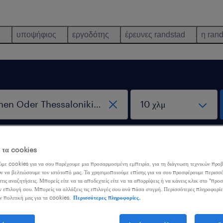
ς
υποψήφιος
εργοδότης
έρευνες randstad
η ran
αποκλειστικά εξ αποστάσεως
ε τα cookies
εργασία
με cookies για να σου παρέχουμε μια προσαρμοσμένη εμπειρία, για τη διάγνωση τεχνικών προβ
ν να βελτιώσουμε τον ιστότοπό μας. Τα χρησιμοποιούμε επίσης για να σου προσφέρουμε περισσό
τις αναζητήσεις. Μπορείς είτε να τα αποδεχτείς είτε να τα απορρίψεις ή να κάνεις κλικ στο "προ
ν επιλογή σου. Μπορείς να αλλάξεις τις επιλογές σου ανά πάσα στιγμή. Περισσότερες πληροφορίε
ν πολιτική μας για τα cookies.
Περισσότερες πληροφορίες.
ορέσαμε να βρούμε αποτέλεσματα με αυτά τα φίλτρα. Ίσως