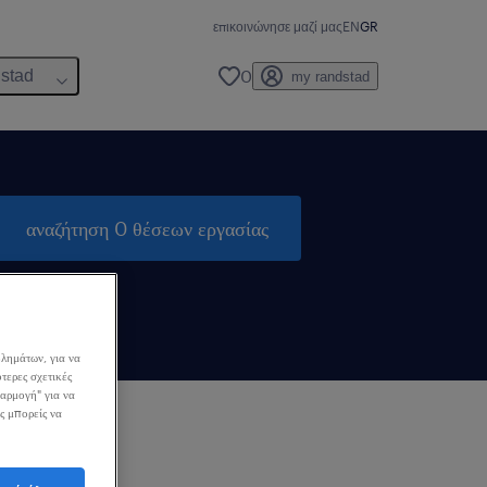
επικοινώνησε μαζί μας
EN
GR
0
dstad
my randstad
αναζήτηση 0 θέσεων εργασίας
λημάτων, για να
τερες σχετικές
σαρμογή" για να
ς μπορείς να