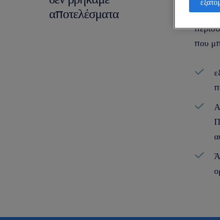
εξατο
αποτελέσματα
χρειάζ
περισσ
που μπ
ε
π
Α
Π
α
Ά
ο