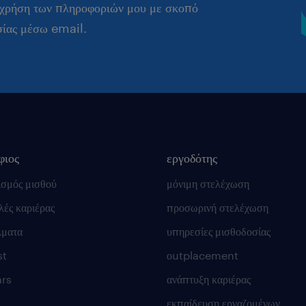
 χρήση των πληροφοριών μου με σκοπό
σίας μέσω email.
φιος
εργοδότης
ισμός μισθού
μόνιμη στελέχωση
ές καριέρας
προσωρινή στελέχωση
λματα
υπηρεσίες μισθοδοσίας
st
οutplacement
rs
ανάπτυξη καριέρας
εκπαίδευση εργαζομένων