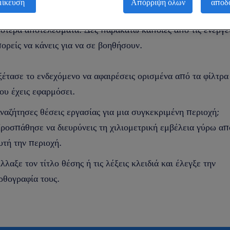
μίκευση
Απόρριψη όλων
αποδ
εται να αλλάξεις τα φίλτρα που έβαλες για να πάρεις
ότερα αποτελέσματα. Δες παρακάτω κάποιες από τις ενέργε
ορείς να κάνεις για να σε βοηθήσουν.
ξέτασε το ενδεχόμενο να αφαιρέσεις ορισμένα από τα φίλτρα
ου έχεις εφαρμόσει.
ναζήτησες θέσεις εργασίας για μια συγκεκριμένη περιοχή;
ροσπάθησε να διευρύνεις τη χιλιομετρική εμβέλεια γύρω απ
υτή την περιοχή.
λλαξε τον τίτλο θέσης ή τις λέξεις κλειδιά και έλεγξε την
ρθογραφία τους.