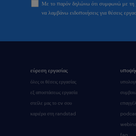
Με το παρόν δηλώνω ότι συμφωνώ με τη
να λαμβάνω ειδοποιήσεις για θέσεις εργα
εύρεση εργασίας
υποψή
όλες οι θέσεις εργασίας
υπολογ
εξ αποστάσεως εργασία
συμβουλ
στείλε μας το cv σου
επαγγέ
καριέρα στη randstad
podca
webina
faq