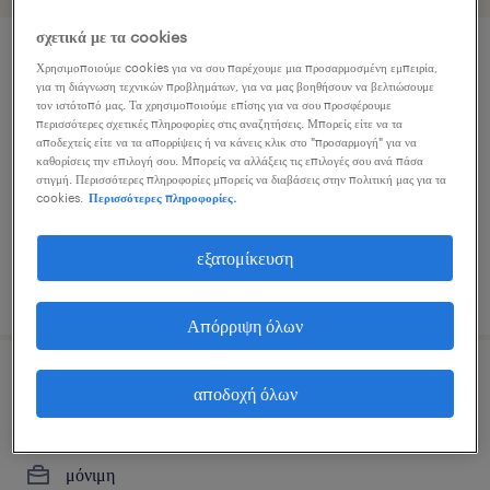
σχετικά με τα cookies
senior software developer
Χρησιμοποιούμε cookies για να σου παρέχουμε μια προσαρμοσμένη εμπειρία,
για τη διάγνωση τεχνικών προβλημάτων, για να μας βοηθήσουν να βελτιώσουμε
τον ιστότοπό μας. Τα χρησιμοποιούμε επίσης για να σου προσφέρουμε
athens, attica
περισσότερες σχετικές πληροφορίες στις αναζητήσεις. Μπορείς είτε να τα
αποδεχτείς είτε να τα απορρίψεις ή να κάνεις κλικ στο "προσαρμογή" για να
εποχική
καθορίσεις την επιλογή σου. Μπορείς να αλλάξεις τις επιλογές σου ανά πάσα
στιγμή. Περισσότερες πληροφορίες μπορείς να διαβάσεις στην πολιτική μας για τα
cookies.
Περισσότερες πληροφορίες.
εξατομίκευση
δημοσιεύτηκε 27 ιουλίου 2026
Απόρριψη όλων
.net developer
αποδοχή όλων
athens | hybrid, attica
μόνιμη