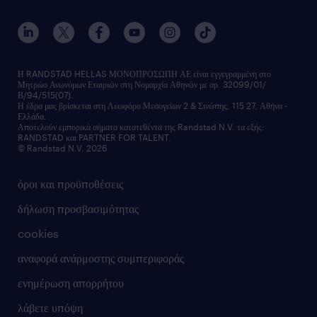
ανάπτυξη καριέρας
επικοινώνησε μαζί μας
τα γραφεία μας
εκπαίδευση εργαζομένων
δελτία τύπου
κέντρα αξιολόγησης
οικονομικά στοιχεία
υπηρεσίες inhouse
Η RANDSTAD HELLAS ΜΟΝΟΠΡΟΣΩΠΗ ΑΕ είναι εγγεγραμμένη στο
Μητρώο Ανωνύμων Εταιριών στη Νομαρχία Αθηνών με αρ. 32099/01/
επικοινώνησε μαζί μας
Β/94/515(07).
υπηρεσίες redeployment
Η έδρα μας βρίσκεται στη Λεωφόρο Μεσογείων 2 & Σινώπης, 115 27, Αθήνα -
Ελλάδα.
workforce insights
Αποτελούν εμπορικά σήματα κατατεθέντα της Randstad N.V. τα εξής:
RANDSTAD και PARTNER FOR TALENT.
επικοινώνησε μαζί μας
© Randstad N.V. 2026
όροι και προϋποθέσεις
δήλωση προσβασιμότητας
cookies
αναφορά ανάρμοστης συμπεριφοράς
ενημέρωση απορρήτου
λάβετε υπόψη