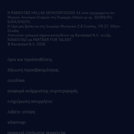
δελτία τύπου
κέντρα αξιολόγησης
οικονομικά στοιχεία
υπηρεσίες inhouse
Η RANDSTAD HELLAS ΜΟΝΟΠΡΟΣΩΠΗ ΑΕ είναι εγγεγραμμένη στο
Μητρώο Ανωνύμων Εταιριών στη Νομαρχία Αθηνών με αρ. 32099/01/
επικοινώνησε μαζί μας
Β/94/515(07).
υπηρεσίες redeployment
Η έδρα μας βρίσκεται στη Λεωφόρο Μεσογείων 2 & Σινώπης, 115 27, Αθήνα -
Ελλάδα.
workforce insights
Αποτελούν εμπορικά σήματα κατατεθέντα της Randstad N.V. τα εξής:
RANDSTAD και PARTNER FOR TALENT.
επικοινώνησε μαζί μας
© Randstad N.V. 2026
όροι και προϋποθέσεις
δήλωση προσβασιμότητας
cookies
αναφορά ανάρμοστης συμπεριφοράς
ενημέρωση απορρήτου
λάβετε υπόψη
sitemap
αναφορά ζητήματος ασφαλείας