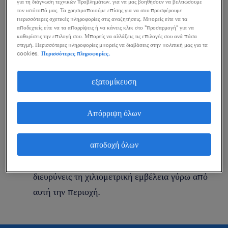
για τη διάγνωση τεχνικών προβλημάτων, για να μας βοηθήσουν να βελτιώσουμε
τον ιστότοπό μας. Τα χρησιμοποιούμε επίσης για να σου προσφέρουμε
αποτελέσματα. Δες παρακάτω κάποιες από τις
περισσότερες σχετικές πληροφορίες στις αναζητήσεις. Μπορείς είτε να τα
ενέργειες που μπορείς να κάνεις για να σε
αποδεχτείς είτε να τα απορρίψεις ή να κάνεις κλικ στο "προσαρμογή" για να
καθορίσεις την επιλογή σου. Μπορείς να αλλάξεις τις επιλογές σου ανά πάσα
βοηθήσουν.
στιγμή. Περισσότερες πληροφορίες μπορείς να διαβάσεις στην πολιτική μας για τα
cookies.
Περισσότερες πληροφορίες.
Άλλαξε τον τίτλο θέσης ή τις λέξεις κλειδιά και
εξατομίκευση
έλεγξε την ορθογραφία τους.
Ξεκίνησε μια νέα αναζήτηση αξιοποιώντας τα
Απόρριψη όλων
φίλτρα των ειδικοτήτων.
αποδοχή όλων
Αναζήτησες θέσεις εργασίας για μια
συγκεκριμένη περιοχή; Προσπάθησε να
διευρύνεις τη χιλιομετρική εμβέλεια γύρω από
αυτή την περιοχή.