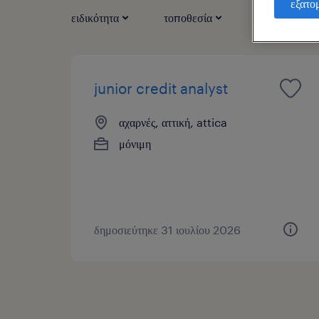
εξατο
ειδικότητα
τοποθεσία
τύπος εργασί
junior credit analyst
αχαρνές, αττική, attica
μόνιμη
δημοσιεύτηκε 31 ιουλίου 2026