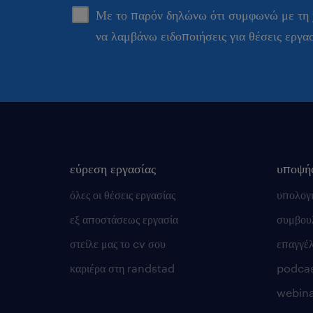
Με το παρόν δηλώνω ότι συμφωνώ με τη
να λαμβάνω ειδοποιήσεις για θέσεις εργα
εύρεση εργασίας
υποψή
όλες οι θέσεις εργασίας
υπολογ
εξ αποστάσεως εργασία
συμβουλ
στείλε μας το cv σου
επαγγέ
καριέρα στη randstad
podca
webina