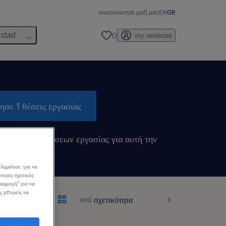
επικοινώνησε μαζί μας
EN
GR
0
dstad
my randstad
ησε 1 θέσεις εργασίας
ιδοποιήσεις θέσεων εργασίας για αυτή την
λημάτων, για να
τερες σχετικές
σαρμογή" για να
ς μπορείς να
ανά