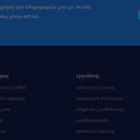
 χρήση των πληροφοριών μου με σκοπό
σίας μέσω email.
φιος
εργοδότης
ισμός μισθού
μόνιμη στελέχωση
ές καριέρας
προσωρινή στελέχωση
λματα
υπηρεσίες μισθοδοσίας
st
οutplacement
rs
ανάπτυξη καριέρας