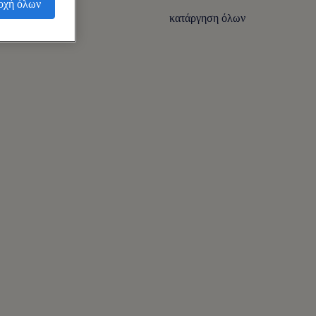
οχή όλων
κατάργηση όλων