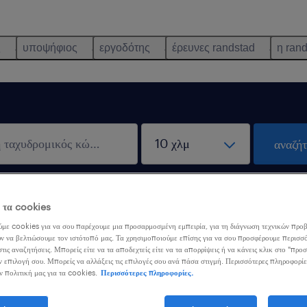
ς
υποψήφιος
εργοδότης
έρευνες randstad
η ran
αναζήτ
λειστικά εξ αποστάσεως
λάβε ε
ε τα cookies
σία
αναζήτηση
με cookies για να σου παρέχουμε μια προσαρμοσμένη εμπειρία, για τη διάγνωση τεχνικών προβ
ν να βελτιώσουμε τον ιστότοπό μας. Τα χρησιμοποιούμε επίσης για να σου προσφέρουμε περισσό
τις αναζητήσεις. Μπορείς είτε να τα αποδεχτείς είτε να τα απορρίψεις ή να κάνεις κλικ στο "προ
ν επιλογή σου. Μπορείς να αλλάξεις τις επιλογές σου ανά πάσα στιγμή. Περισσότερες πληροφορίε
it Analyst
ν πολιτική μας για τα cookies.
Περισσότερες πληροφορίες.