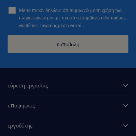
Με το παρόν δηλώνω ότι συμφωνώ με τη χρήση των
πληροφοριών μου με σκοπό να λαμβάνω ειδοποιήσεις
για θέσεις εργασίας μέσω email.
sυποβολή
εύρεση εργασίας
όλες οι θέσεις εργασίας
υποψήφιος
εξ αποστάσεως εργασία
υπολογισμός μισθού
στείλε μας το cv σου
εργοδότης
συμβουλές καριέρας
καριέρα στη randstad