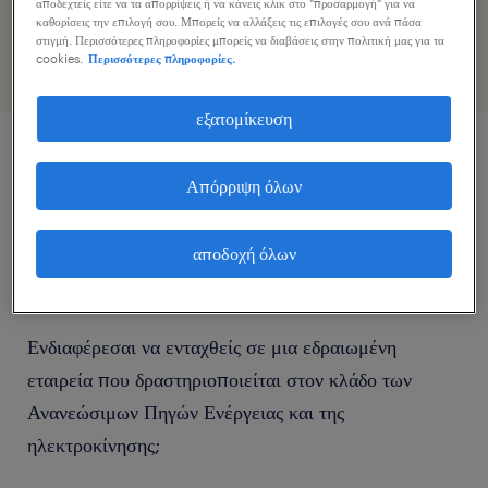
αποδεχτείς είτε να τα απορρίψεις ή να κάνεις κλικ στο "προσαρμογή" για να
προφίλ σας
καθορίσεις την επιλογή σου. Μπορείς να αλλάξεις τις επιλογές σου ανά πάσα
στιγμή. Περισσότερες πληροφορίες μπορείς να διαβάσεις στην πολιτική μας για τα
cookies.
Περισσότερες πληροφορίες.
εξατομίκευση
περιγραφή εργασίας
Απόρριψη όλων
Είσαι Ηλεκτρολόγος Φωτοβολταϊκών με εμπειρία σε
αποδοχή όλων
εγκαταστάσεις Μέσης Τάσης;
Ενδιαφέρεσαι να ενταχθείς σε μια εδραιωμένη
εταιρεία που δραστηριοποιείται στον κλάδο των
Ανανεώσιμων Πηγών Ενέργειας και της
ηλεκτροκίνησης;