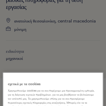
εργασίας
ανατολική θεσσαλονίκη, central macedonia
μόνιμη
ειδικότητα
μηχανικοί
σχετικά με τα cookies
Χρησιμοποιούμε cookies για να σου παρέχουμε μια προσαρμοσμένη εμπειρία,
για τη διάγνωση τεχνικών προβλημάτων, για να μας βοηθήσουν να βελτιώσουμε
τον ιστότοπό μας. Τα χρησιμοποιούμε επίσης για να σου προσφέρουμε
Επιταχύνετε την εφαρμογή εργασίας κοινοποιώντας το
περισσότερες σχετικές πληροφορίες στις αναζητήσεις. Μπορείς είτε να τα