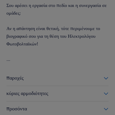
Σου αρέσει η εργασία στο πεδίο και η συνεργασία σε
ομάδες;
Αν η απάντηση είναι θετική, τότε περιμένουμε το
βιογραφικό σου για τη θέση του Ηλεκτρολόγου
Φωτοβολταϊκών!
...
παροχές
Η εταιρεία για τη θέση του Ηλεκτρολόγου Φωτοβολταϊκών
κύριες αρμοδιότητες
προσφέρει:
Ως Ηλεκτρολόγος Φωτοβολταϊκών, οι κύριες αρμοδιότητές
προσόντα
Ανταγωνιστικό πακέτο αποδοχών αναλόγως εμπειρίας.
σου θα είναι: