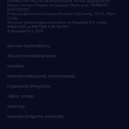
υπηρεσίες inhouse
Η RANDSTAD HELLAS ΜΟΝΟΠΡΟΣΩΠΗ ΑΕ είναι εγγεγραμμένη στο
Μητρώο Ανωνύμων Εταιριών στη Νομαρχία Αθηνών με αρ. 32099/01/
επικοινώνησε μαζί μας
Β/94/515(07).
υπηρεσίες redeployment
Η έδρα μας βρίσκεται στη Λεωφόρο Μεσογείων 2 & Σινώπης, 115 27, Αθήνα -
Ελλάδα.
workforce insights
Αποτελούν εμπορικά σήματα κατατεθέντα της Randstad N.V. τα εξής:
RANDSTAD και PARTNER FOR TALENT.
επικοινώνησε μαζί μας
© Randstad N.V. 2026
όροι και προϋποθέσεις
δήλωση προσβασιμότητας
cookies
αναφορά ανάρμοστης συμπεριφοράς
ενημέρωση απορρήτου
λάβετε υπόψη
sitemap
αναφορά ζητήματος ασφαλείας