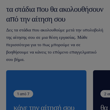
αξιολόγηση όλων των βιογραφικών σημειωμάτων θα
τα στάδια που θα ακολουθήσουν
επικοινωνούμε μόνο με τους/τις υποψηφίους/ες που
ανταποκρίνονται στις απαιτήσεις της θέσης προς στελέχωση
από την αίτηση σου
προκειμένου να οριστεί συνάντηση για συνέντευξη. Όλες οι
αιτήσεις θεωρούνται απόλυτα εμπιστευτικές.
Δες τα στάδια που ακολουθούμε μετά την υπολοβολή
της αίτησης σου σε μια θέση εργασίας. Μάθε
περισσότερα για το πως μπορούμε να σε
βοηθήσουμε να κάνεις το επόμενο επαγγελματικό
σου βήμα.
1 από 7
2 α
κάνε την αίτησή σου
θα