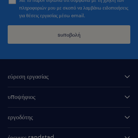
πληροφοριών μου με σκοπό να λαμβάνω ειδοποιήσεις
για θέσεις εργασίας μέσω email.
sυποβολή
εύρεση εργασίας
όλες οι θέσεις εργασίας
υποψήφιος
εξ αποστάσεως εργασία
υπολογισμός μισθού
στείλε μας το cv σου
εργοδότης
συμβουλές καριέρας
καριέρα στη randstad
μόνιμη στελέχωση
επαγγέλματα
έρευνες randstad