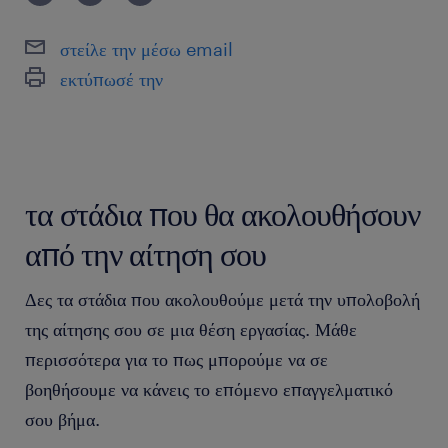
Έχεις απορίες; Μη διστάσεις να επικοινωνήσεις με την
ομάδα του Τουρισμού και της Φιλοξενίας στο
στείλε την μέσω email
hospitality@randstad.gr ή στο +30 695 2381 378.
εκτύπωσέ την
Παρακαλούμε λάβετε υπόψη ότι για λόγους διαφάνειας και
ισότιμης μεταχείρισης, θα αξιολογήσουμε μόνο τις αιτήσεις
που υποβάλλονται μέσω του site μας. Μετά τη συλλογή και
αξιολόγηση όλων των βιογραφικών σημειωμάτων θα
τα στάδια που θα ακολουθήσουν
επικοινωνούμε μόνο με τους/τις υποψηφίους/ες που
ανταποκρίνονται στις απαιτήσεις της θέσης προς στελέχωση
από την αίτηση σου
προκειμένου να οριστεί συνάντηση για συνέντευξη. Όλες οι
αιτήσεις θεωρούνται απόλυτα εμπιστευτικές.
Δες τα στάδια που ακολουθούμε μετά την υπολοβολή
της αίτησης σου σε μια θέση εργασίας. Μάθε
περισσότερα για το πως μπορούμε να σε
βοηθήσουμε να κάνεις το επόμενο επαγγελματικό
σου βήμα.