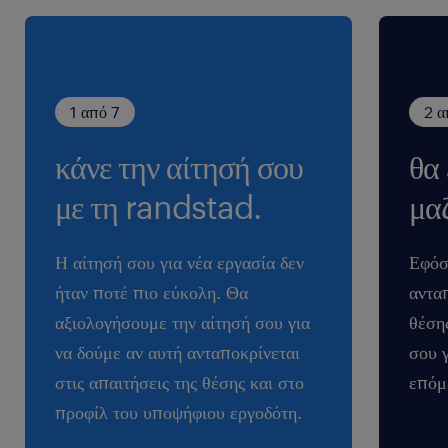
1 από 7
2 α
κάνε την αίτησή σου
θα
με τη randstad.
μαζ
Η αίτησή σου για νέα εργασία δεν
Εφόσ
ήταν ποτέ πιο εύκολη. Θα
ανταπ
αξιολογήσουμε την αίτησή σου για
θέση
να δούμε αν αυτή ανταποκρίνεται
σου 
στις απαιτήσεις της θέσης και στο
επόμ
προφίλ του υποψήφιου εργοδότη.