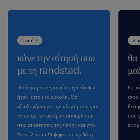
1 από 7
2 α
κάνε την αίτησή σου
θα
με τη randstad.
μαζ
Η αίτησή σου για νέα εργασία δεν
Εφόσ
ήταν ποτέ πιο εύκολη. Θα
ανταπ
αξιολογήσουμε την αίτησή σου για
θέση
να δούμε αν αυτή ανταποκρίνεται
σου 
στις απαιτήσεις της θέσης και στο
επόμ
προφίλ του υποψήφιου εργοδότη.