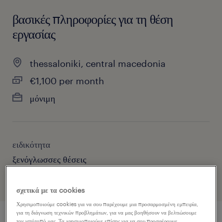
βασικές πληροφορίες για τη θέση
εργασίας
thessaloniki, central macedonia
€1,100 per month
μόνιμη
ειδικότητα
ξενόγλωσσες θέσεις
σχετικά με τα cookies
Χρησιμοποιούμε cookies για να σου παρέχουμε μια προσαρμοσμένη εμπειρία,
για τη διάγνωση τεχνικών προβλημάτων, για να μας βοηθήσουν να βελτιώσουμε
τον ιστότοπό μας. Τα χρησιμοποιούμε επίσης για να σου προσφέρουμε