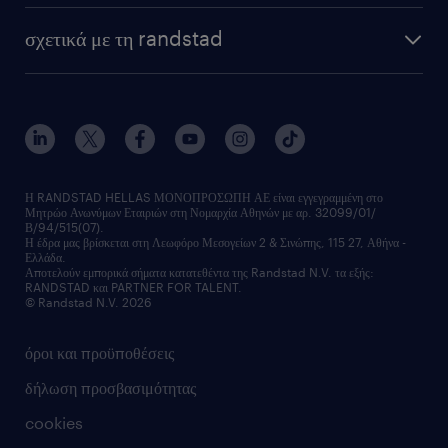
HR trends
υπηρεσίες μισθοδοσίας
webinars
σχετικά με τη randstad
employer brand
οutplacement
faq
ποιοι είμαστε
workmonitor
ανάπτυξη καριέρας
επικοινώνησε μαζί μας
τα γραφεία μας
εκπαίδευση εργαζομένων
δελτία τύπου
κέντρα αξιολόγησης
οικονομικά στοιχεία
υπηρεσίες inhouse
Η RANDSTAD HELLAS ΜΟΝΟΠΡΟΣΩΠΗ ΑΕ είναι εγγεγραμμένη στο
Μητρώο Ανωνύμων Εταιριών στη Νομαρχία Αθηνών με αρ. 32099/01/
επικοινώνησε μαζί μας
Β/94/515(07).
υπηρεσίες redeployment
Η έδρα μας βρίσκεται στη Λεωφόρο Μεσογείων 2 & Σινώπης, 115 27, Αθήνα -
Ελλάδα.
workforce insights
Αποτελούν εμπορικά σήματα κατατεθέντα της Randstad N.V. τα εξής:
RANDSTAD και PARTNER FOR TALENT.
επικοινώνησε μαζί μας
© Randstad N.V. 2026
όροι και προϋποθέσεις
δήλωση προσβασιμότητας
cookies