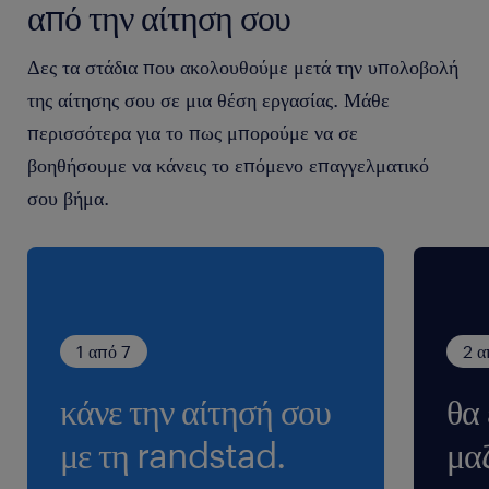
building strong, professional relationships with
από την αίτηση σου
travel abroad.
clients, and safeguarding the organization's
reputation.
A professional "customer-first" mindset, the
Δες τα στάδια που ακολουθούμε μετά την υπολοβολή
ability to work independently, and a strong
Composing and submitting accurate, timely
της αίτησης σου σε μια θέση εργασίας. Μάθε
drive for continuous learning.
technical reports regarding completed tasks,
περισσότερα για το πως μπορούμε να σε
ensuring seamless handovers and
βοηθήσουμε να κάνεις το επόμενο επαγγελματικό
documentation.
σου βήμα.
1 από 7
2 α
κάνε την αίτησή σου
θα
με τη randstad.
μαζ