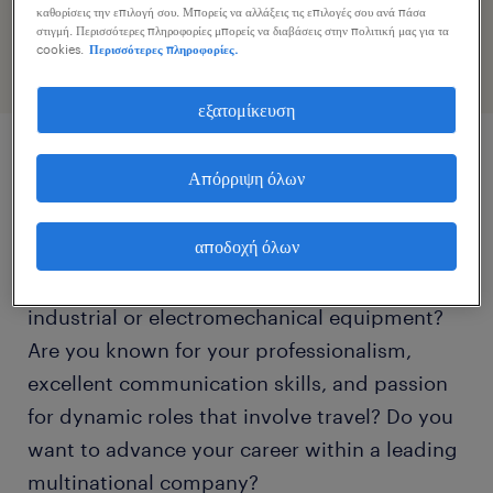
προφίλ σας
καθορίσεις την επιλογή σου. Μπορείς να αλλάξεις τις επιλογές σου ανά πάσα
στιγμή. Περισσότερες πληροφορίες μπορείς να διαβάσεις στην πολιτική μας για τα
cookies.
Περισσότερες πληροφορίες.
εξατομίκευση
Απόρριψη όλων
περιγραφή εργασίας
αποδοχή όλων
Do you have hands-on experience in the
maintenance, repair, and installation of
industrial or electromechanical equipment?
Are you known for your professionalism,
excellent communication skills, and passion
for dynamic roles that involve travel? Do you
want to advance your career within a leading
multinational company?