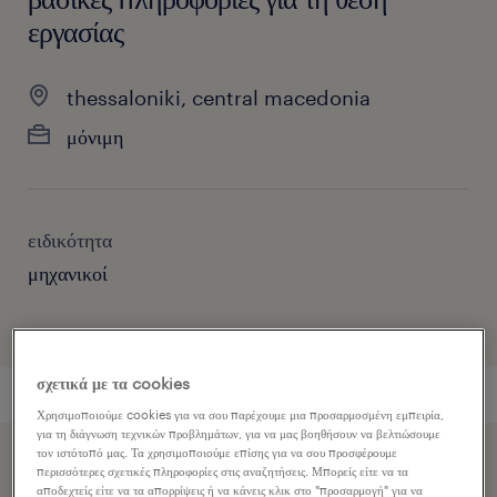
εργασίας
thessaloniki, central macedonia
μόνιμη
ειδικότητα
μηχανικοί
σχετικά με τα cookies
Χρησιμοποιούμε cookies για να σου παρέχουμε μια προσαρμοσμένη εμπειρία,
για τη διάγνωση τεχνικών προβλημάτων, για να μας βοηθήσουν να βελτιώσουμε
τον ιστότοπό μας. Τα χρησιμοποιούμε επίσης για να σου προσφέρουμε
Επιταχύνετε την εφαρμογή εργασίας κοινοποιώντας το
περισσότερες σχετικές πληροφορίες στις αναζητήσεις. Μπορείς είτε να τα
αποδεχτείς είτε να τα απορρίψεις ή να κάνεις κλικ στο "προσαρμογή" για να