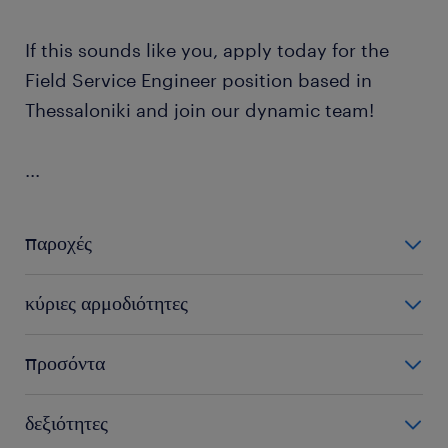
If this sounds like you, apply today for the
Field Service Engineer position based in
Thessaloniki and join our dynamic team!
...
παροχές
For the Field Service Engineer role the company
κύριες αρμοδιότητες
offers:
As a Field Service Engineer, your core
προσόντα
Highly competitive salary per month.
responsibilities will include:
Provision of a company car, full coverage of fuel
To qualify for the Field Service Engineer role, you
δεξιότητες
Installing, commissioning, performing
and all business travel/accommodation
should have: