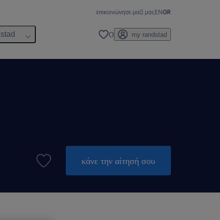
επικοινώνησε μαζί μας
EN
GR
0
dstad
my randstad
κάνε την αίτησή σου