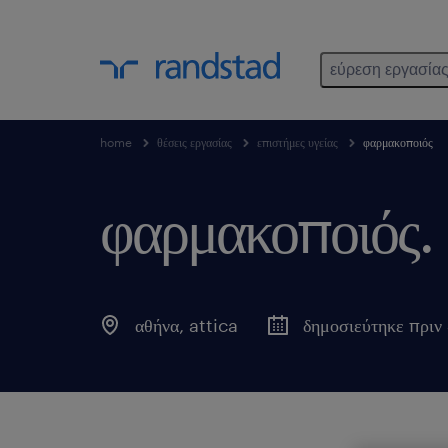
εύρεση εργασία
home
θέσεις εργασίας
επιστήμες υγείας
φαρμακοποιός
φαρμακοποιός.
αθήνα
,
attica
δημοσιεύτηκε πριν