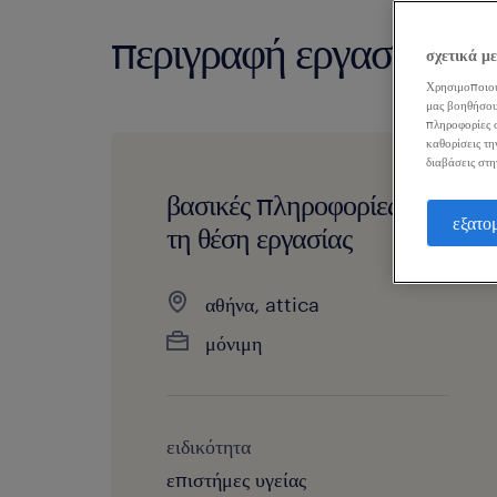
περιγραφή εργασίας
σχετικά μ
Χρησιμοποιού
μας βοηθήσου
πληροφορίες σ
καθορίσεις τη
διαβάσεις στη
βασικές πληροφορίες για
εξατο
τη θέση εργασίας
αθήνα, attica
μόνιμη
ειδικότητα
επιστήμες υγείας