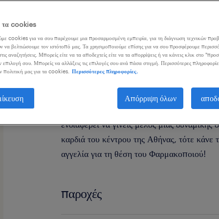
ε τα cookies
με cookies για να σου παρέχουμε μια προσαρμοσμένη εμπειρία, για τη διάγνωση τεχνικών προβ
ν να βελτιώσουμε τον ιστότοπό μας. Τα χρησιμοποιούμε επίσης για να σου προσφέρουμε περισσό
τις αναζητήσεις. Μπορείς είτε να τα αποδεχτείς είτε να τα απορρίψεις ή να κάνεις κλικ στο "προ
ν επιλογή σου. Μπορείς να αλλάξεις τις επιλογές σου ανά πάσα στιγμή. Περισσότερες πληροφορίε
Είσαι πτυχιούχος Φαρμακοποιός και θες να
ν πολιτική μας για τα cookies.
Περισσότερες πληροφορίες.
στο χώρο του φαρμακείου?
μίκευση
Απόρριψη όλων
αποδ
Αναζητούμε Φαρμακοποιό για 5ήμερη, 8ω
ενδιαφέρει να γίνεις μέλος μιας δυναμικής
καρδιά του κέντρου της Αθήνας, τότε κάνε
αγγελία για τη θέση του Φαρμακοποιού!
παροχές