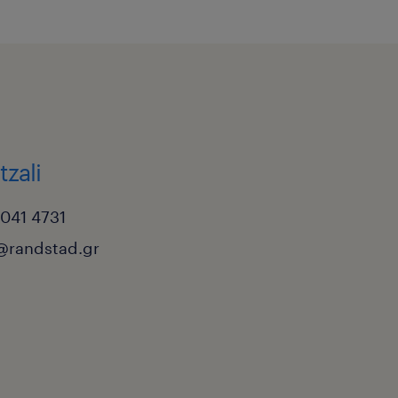
tzali
 041 4731
i@randstad.gr