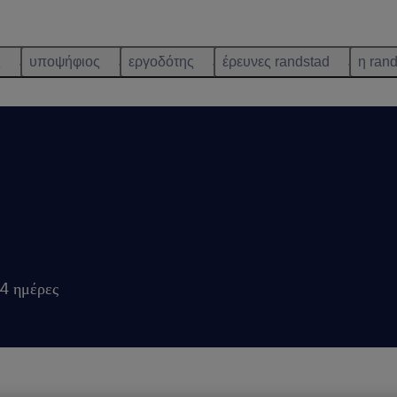
ς
υποψήφιος
εργοδότης
έρευνες randstad
η ran
 4 ημέρες