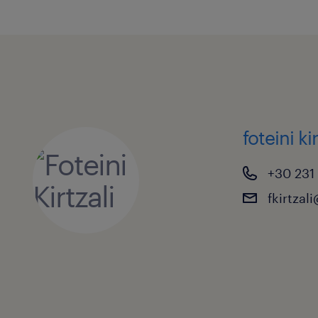
foteini kir
+30 231
fkirtzal