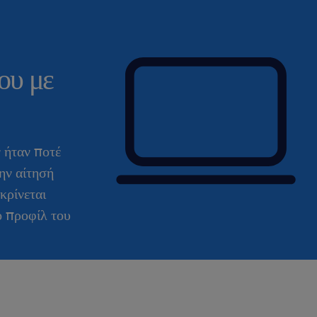
ου με
ν ήταν ποτέ
ην αίτησή
κρίνεται
ο προφίλ του