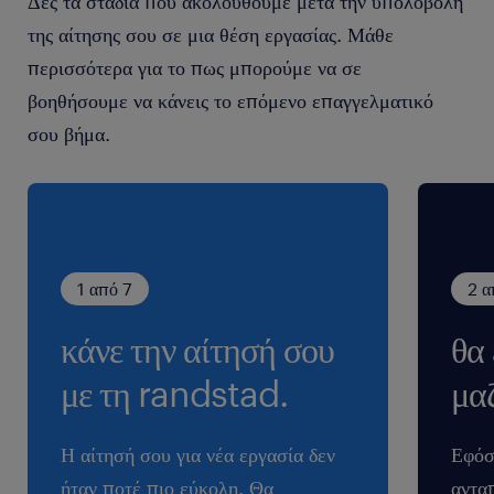
Δες τα στάδια που ακολουθούμε μετά την υπολοβολή
της αίτησης σου σε μια θέση εργασίας. Μάθε
περισσότερα για το πως μπορούμε να σε
βοηθήσουμε να κάνεις το επόμενο επαγγελματικό
σου βήμα.
1 από 7
2 α
κάνε την αίτησή σου
θα
με τη randstad.
μαζ
Η αίτησή σου για νέα εργασία δεν
Εφόσ
ήταν ποτέ πιο εύκολη. Θα
ανταπ