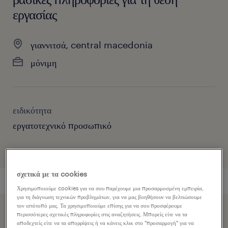
εργασίας
γιαννιτσά, central macedonia
μόνιμη
ειδικότητα
εργατοτεχνικό προσωπικό
σχετικά με τα cookies
Χρησιμοποιούμε cookies για να σου παρέχουμε μια προσαρμοσμένη εμπειρία,
για τη διάγνωση τεχνικών προβλημάτων, για να μας βοηθήσουν να βελτιώσουμε
τον ιστότοπό μας. Τα χρησιμοποιούμε επίσης για να σου προσφέρουμε
Επιταχύνετε την εφαρμογή εργασίας κοινοποιώντας το
περισσότερες σχετικές πληροφορίες στις αναζητήσεις. Μπορείς είτε να τα
αποδεχτείς είτε να τα απορρίψεις ή να κάνεις κλικ στο "προσαρμογή" για να