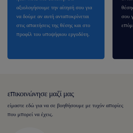
αξιολογήσουμε την αίτησή σου για
θέση
να δούμε αν αυτή ανταποκρίνεται
σου 
στις απαιτήσεις της θέσης και στο
επόμ
προφίλ του υποψήφιου εργοδότη.
επικοινώνησε μαζί μας
είμαστε εδώ για να σε βοηθήσουμε με τυχόν απορίες
που μπορεί να έχεις.