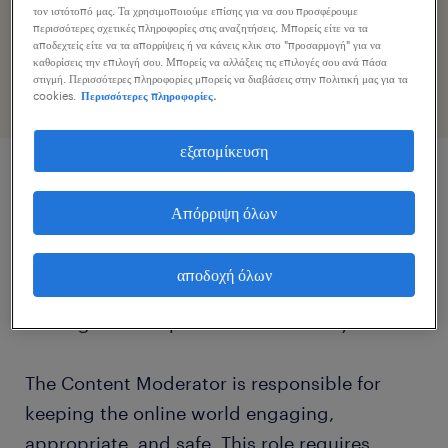
Επιταχύνετε την εφαρμογή εργασίας κοινοποιώντας το
τον ιστότοπό μας. Τα χρησιμοποιούμε επίσης για να σου προσφέρουμε
περισσότερες σχετικές πληροφορίες στις αναζητήσεις. Μπορείς είτε να τα
προφίλ σας
αποδεχτείς είτε να τα απορρίψεις ή να κάνεις κλικ στο "προσαρμογή" για να
καθορίσεις την επιλογή σου. Μπορείς να αλλάξεις τις επιλογές σου ανά πάσα
στιγμή. Περισσότερες πληροφορίες μπορείς να διαβάσεις στην πολιτική μας για τα
cookies.
Περισσότερες πληροφορίες.
εξατομίκευση
περιγραφή εργασίας
Απόρριψη όλων
Are you a savvy social media user fluent in
αποδοχή όλων
Danish who thrives on detail, empathy, and
making a real impact on online safety?
The Content Moderator is responsible for
keeping the online world engaging,
appropriate, and safe. This role requires