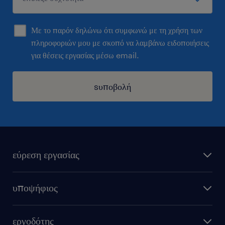
Με το παρόν δηλώνω ότι συμφωνώ με τη χρήση των
πληροφοριών μου με σκοπό να λαμβάνω ειδοποιήσεις
για θέσεις εργασίας μέσω email.
sυποβολή
εύρεση εργασίας
όλες οι θέσεις εργασίας
υποψήφιος
εξ αποστάσεως εργασία
υπολογισμός μισθού
στείλε μας το cv σου
εργοδότης