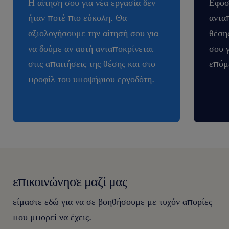
Η αίτησή σου για νέα εργασία δεν
Εφόσ
ήταν ποτέ πιο εύκολη. Θα
ανταπ
αξιολογήσουμε την αίτησή σου για
θέση
να δούμε αν αυτή ανταποκρίνεται
σου 
στις απαιτήσεις της θέσης και στο
επόμ
προφίλ του υποψήφιου εργοδότη.
επικοινώνησε μαζί μας
είμαστε εδώ για να σε βοηθήσουμε με τυχόν απορίες
που μπορεί να έχεις.