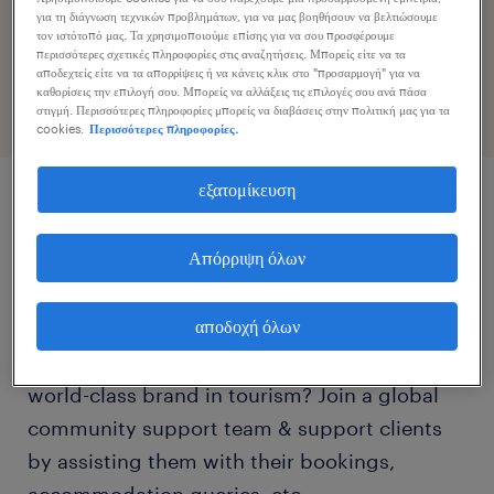
Επιταχύνετε την εφαρμογή εργασίας κοινοποιώντας το
για τη διάγνωση τεχνικών προβλημάτων, για να μας βοηθήσουν να βελτιώσουμε
τον ιστότοπό μας. Τα χρησιμοποιούμε επίσης για να σου προσφέρουμε
προφίλ σας
περισσότερες σχετικές πληροφορίες στις αναζητήσεις. Μπορείς είτε να τα
αποδεχτείς είτε να τα απορρίψεις ή να κάνεις κλικ στο "προσαρμογή" για να
καθορίσεις την επιλογή σου. Μπορείς να αλλάξεις τις επιλογές σου ανά πάσα
στιγμή. Περισσότερες πληροφορίες μπορείς να διαβάσεις στην πολιτική μας για τα
cookies.
Περισσότερες πληροφορίες.
εξατομίκευση
περιγραφή εργασίας
Απόρριψη όλων
Are you fluent in Czech? Would you like to
αποδοχή όλων
fire-up your career by working remotely as a
Czech Speaking Travel Agent representing a
world-class brand in tourism? Join a global
community support team & support clients
by assisting them with their bookings,