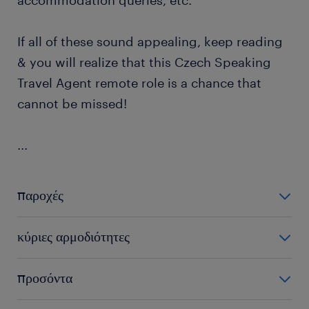
accommodation queries, etc.
If all of these sound appealing, keep reading
& you will realize that this Czech Speaking
Travel Agent remote role is a chance that
cannot be missed!
...
παροχές
The benefits for this Czech Speaking Travel Agent
κύριες αρμοδιότητες
(Remote) position are:
As a Czech Speaking Travel Agent (Remote), you will
προσόντα
A competitive benefits package (2 additional
have the opportunity to:
salaries per year)
The requirements needed for this Czech Speaking