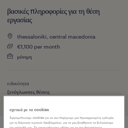
βασικές πληροφορίες για τη θέση
εργασίας
thessaloniki, central macedonia
€1,100 per month
μόνιμη
ειδικότητα
ξενόγλωσσες θέσεις
σχετικά με τα cookies
Χρησιμοποιούμε cookies για να σου παρέχουμε μια προσαρμοσμένη εμπειρία,
για τη διάγνωση τεχνικών προβλημάτων, για να μας βοηθήσουν να βελτιώσουμε
τον ιστότοπό μας. Τα χρησιμοποιούμε επίσης για να σου προσφέρουμε