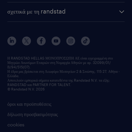
HR trends
υπηρεσίες μισθοδοσίας
webinars
σχετικά με τη randstad
employer brand
οutplacement
faq
ποιοι είμαστε
workmonitor
ανάπτυξη καριέρας
επικοινώνησε μαζί μας
τα γραφεία μας
εκπαίδευση εργαζομένων
δελτία τύπου
κέντρα αξιολόγησης
οικονομικά στοιχεία
υπηρεσίες inhouse
Η RANDSTAD HELLAS ΜΟΝΟΠΡΟΣΩΠΗ ΑΕ είναι εγγεγραμμένη στο
Μητρώο Ανωνύμων Εταιριών στη Νομαρχία Αθηνών με αρ. 32099/01/
επικοινώνησε μαζί μας
Β/94/515(07).
υπηρεσίες redeployment
Η έδρα μας βρίσκεται στη Λεωφόρο Μεσογείων 2 & Σινώπης, 115 27, Αθήνα -
Ελλάδα.
workforce insights
Αποτελούν εμπορικά σήματα κατατεθέντα της Randstad N.V. τα εξής:
RANDSTAD και PARTNER FOR TALENT.
επικοινώνησε μαζί μας
© Randstad N.V. 2026
όροι και προϋποθέσεις
δήλωση προσβασιμότητας
cookies