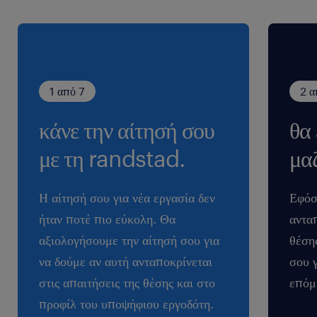
1 από 7
2 α
κάνε την αίτησή σου
θα
με τη randstad.
μαζ
Η αίτησή σου για νέα εργασία δεν
Εφόσ
ήταν ποτέ πιο εύκολη. Θα
ανταπ
αξιολογήσουμε την αίτησή σου για
θέση
να δούμε αν αυτή ανταποκρίνεται
σου 
στις απαιτήσεις της θέσης και στο
επόμ
προφίλ του υποψήφιου εργοδότη.