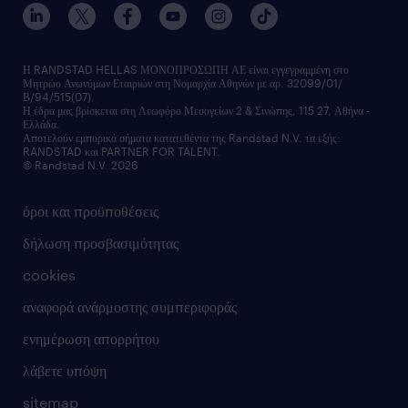
Η RANDSTAD HELLAS ΜΟΝΟΠΡΟΣΩΠΗ ΑΕ είναι εγγεγραμμένη στο
Μητρώο Ανωνύμων Εταιριών στη Νομαρχία Αθηνών με αρ. 32099/01/
Β/94/515(07).
Η έδρα μας βρίσκεται στη Λεωφόρο Μεσογείων 2 & Σινώπης, 115 27, Αθήνα -
Ελλάδα.
Αποτελούν εμπορικά σήματα κατατεθέντα της Randstad N.V. τα εξής:
RANDSTAD και PARTNER FOR TALENT.
© Randstad N.V. 2026
όροι και προϋποθέσεις
δήλωση προσβασιμότητας
cookies
αναφορά ανάρμοστης συμπεριφοράς
ενημέρωση απορρήτου
λάβετε υπόψη
sitemap