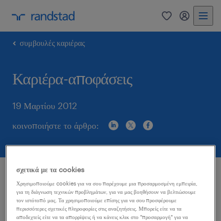
0
my randst
συμβουλές καριέρας
Καριέρα-αποφάσεις
19 Μαρτίου 2012
κοινοποιήστε το άρθρο:
σχετικά με τα cookies
Πολλοί είναι οι εργαζόμενοι που το τελευταίο
Χρησιμοποιούμε cookies για να σου παρέχουμε μια προσαρμοσμένη εμπειρία,
για τη διάγνωση τεχνικών προβλημάτων, για να μας βοηθήσουν να βελτιώσουμε
διάστημα έχουν κληθεί να λάβουν σημαντικές
τον ιστότοπό μας. Τα χρησιμοποιούμε επίσης για να σου προσφέρουμε
αποφάσεις για την καριέρα τους και το εργασιακό
περισσότερες σχετικές πληροφορίες στις αναζητήσεις. Μπορείς είτε να τα
αποδεχτείς είτε να τα απορρίψεις ή να κάνεις κλικ στο "προσαρμογή" για να