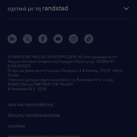
σχετικά με τη randstad
Η RANDSTAD HELLAS ΜΟΝΟΠΡΟΣΩΠΗ ΑΕ είναι εγγεγραμμένη στο
Μητρώο Ανωνύμων Εταιριών στη Νομαρχία Αθηνών με αρ. 32099/01/
Β/94/515(07).
Η έδρα μας βρίσκεται στη Λεωφόρο Μεσογείων 2 & Σινώπης, 115 27, Αθήνα -
Ελλάδα.
Αποτελούν εμπορικά σήματα κατατεθέντα της Randstad N.V. τα εξής:
RANDSTAD και PARTNER FOR TALENT.
© Randstad N.V. 2026
όροι και προϋποθέσεις
δήλωση προσβασιμότητας
cookies
αναφορά ανάρμοστης συμπεριφοράς