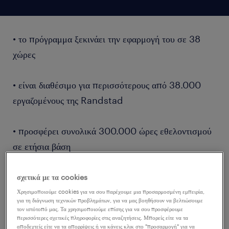
• το πρόγραμμα ξεκινάει την εφαρμογή του σε 38
χώρες
• είναι διαθέσιμο για περισσότερους από 38.000
εργαζομένους της Randstad
• προσφέρει συνολικά 300.000 ώρες εθελοντισμού
σε ετήσια βάση
σχετικά με τα cookies
Χρησιμοποιούμε cookies για να σου παρέχουμε μια προσαρμοσμένη εμπειρία,
για τη διάγνωση τεχνικών προβλημάτων, για να μας βοηθήσουν να βελτιώσουμε
Η Randstad ανακοίνωσε σήμερα την έναρξη του
τον ιστότοπό μας. Τα χρησιμοποιούμε επίσης για να σου προσφέρουμε
περισσότερες σχετικές πληροφορίες στις αναζητήσεις. Μπορείς είτε να τα
Randstad With Heart, ενός παγκόσμιου
αποδεχτείς είτε να τα απορρίψεις ή να κάνεις κλικ στο "προσαρμογή" για να