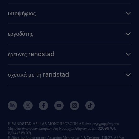
υποψήφιος
εργοδότης
έρευνες randstad
σχετικά με τη randstad
Η RANDSTAD HELLAS ΜΟΝΟΠΡΟΣΩΠΗ ΑΕ είναι εγγεγραμμένη στο
Μητρώο Ανωνύμων Εταιριών στη Νομαρχία Αθηνών με αρ. 32099/01/
Β/94/515(07).
Η έδρα μας βρίσκεται στη Λεωφόρο Μεσογείων 2 & Σινώπης, 115 27, Αθήνα -