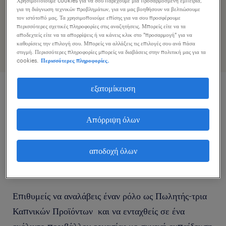
Χρησιμοποιούμε cookies για να σου παρέχουμε μια προσαρμοσμένη εμπειρία,
Επιταχύνετε την εφαρμογή εργασίας κοινοποιώντας το
για τη διάγνωση τεχνικών προβλημάτων, για να μας βοηθήσουν να βελτιώσουμε
τον ιστότοπό μας. Τα χρησιμοποιούμε επίσης για να σου προσφέρουμε
προφίλ σας
περισσότερες σχετικές πληροφορίες στις αναζητήσεις. Μπορείς είτε να τα
αποδεχτείς είτε να τα απορρίψεις ή να κάνεις κλικ στο "προσαρμογή" για να
καθορίσεις την επιλογή σου. Μπορείς να αλλάξεις τις επιλογές σου ανά πάσα
στιγμή. Περισσότερες πληροφορίες μπορείς να διαβάσεις στην πολιτική μας για τα
cookies.
Περισσότερες πληροφορίες.
εξατομίκευση
περιγραφή εργασίας
Απόρριψη όλων
Είσαι εξωστρεφής, επικοινωνιακός/ή και έχεις
εμπορική αντίληψη και πάθος για την επίτευξη των
αποδοχή όλων
αποτελεσμάτων;
Επιθυμείς να αναλάβεις έναν ρόλο ως Πωλητής-τρια
Καπνικών Προϊόντων και να ενταχθείς σε ένα