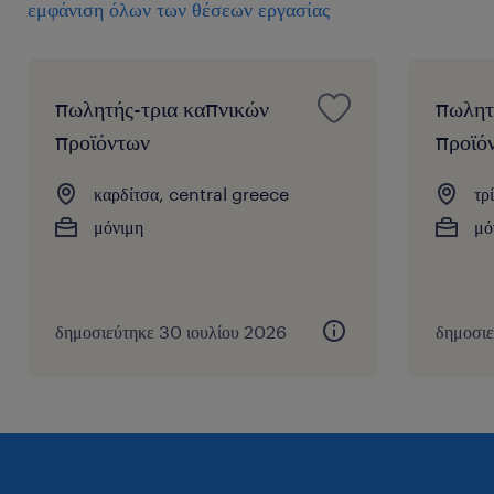
εμφάνιση όλων των θέσεων εργασίας
πωλητής-τρια καπνικών
πωλητ
προϊόντων
προϊό
καρδίτσα, central greece
τρ
μόνιμη
μό
δημοσιεύτηκε 30 ιουλίου 2026
δημοσιε