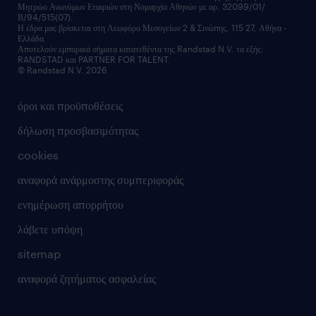
Μητρώο Ανωνύμων Εταιριών στη Νομαρχία Αθηνών με αρ. 32099/01/
επικοινώνησε μαζί μας
Β/94/515(07).
υπηρεσίες redeployment
Η έδρα μας βρίσκεται στη Λεωφόρο Μεσογείων 2 & Σινώπης, 115 27, Αθήνα -
Ελλάδα.
workforce insights
Αποτελούν εμπορικά σήματα κατατεθέντα της Randstad N.V. τα εξής:
RANDSTAD και PARTNER FOR TALENT.
επικοινώνησε μαζί μας
© Randstad N.V. 2026
όροι και προϋποθέσεις
δήλωση προσβασιμότητας
cookies
αναφορά ανάρμοστης συμπεριφοράς
ενημέρωση απορρήτου
λάβετε υπόψη
sitemap
αναφορά ζητήματος ασφαλείας