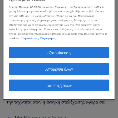
τμήματα Παραγωγής, Βιομηχανίας & Logistics
Χρησιμοποιούμε cookies για να σου παρέχουμε μια προσαρμοσμένη εμπειρία,
για τη διάγνωση τεχνικών προβλημάτων, για να μας βοηθήσουν να βελτιώσουμε
τον ιστότοπό μας. Τα χρησιμοποιούμε επίσης για να σου προσφέρουμε
περισσότερες σχετικές πληροφορίες στις αναζητήσεις. Μπορείς είτε να τα
Η Randstad Hellas με πολυετή εμπειρία σε θέματα
αποδεχτείς είτε να τα απορρίψεις ή να κάνεις κλικ στο "προσαρμογή" για να
καθορίσεις την επιλογή σου. Μπορείς να αλλάξεις τις επιλογές σου ανά πάσα
προσωπικού, σε όλους του κλάδους εμπορικών και
στιγμή. Περισσότερες πληροφορίες μπορείς να διαβάσεις στην πολιτική μας για τα
βιομηχανικών δραστηριοτήτων, μπορεί να προτείνει
cookies.
Περισσότερες πληροφορίες.
λύσεις και να γίνει ο Μόνιμος Συνεργάτης σας.
εξατομίκευση
Αυτό που διαφοροποιεί τη Randstad από τις άλλες
Απόρριψη όλων
εταιρίες, είναι η εξειδίκευση των συμβούλων ανάλογα
με τις προδιαγραφές των θέσεων εργασίας.
αποδοχή όλων
Στη Randstad συνδυάζουμε πάντα την ποιότητα με
την ταχύτητα όταν η ανάγκη στελέχωσης αφορά σε:
Μεγάλο όγκο εργαζομένων