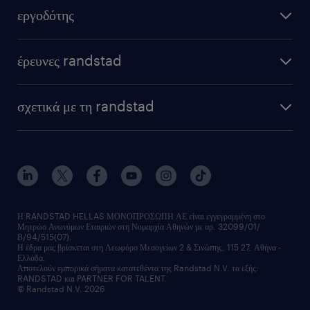
εργοδότης
έρευνες randstad
σχετικά με τη randstad
Η RANDSTAD HELLAS ΜΟΝΟΠΡΟΣΩΠΗ ΑΕ είναι εγγεγραμμένη στο
Μητρώο Ανωνύμων Εταιριών στη Νομαρχία Αθηνών με αρ. 32099/01/
Β/94/515(07).
Η έδρα μας βρίσκεται στη Λεωφόρο Μεσογείων 2 & Σινώπης, 115 27, Αθήνα -
Ελλάδα.
Αποτελούν εμπορικά σήματα κατατεθέντα της Randstad N.V. τα εξής:
RANDSTAD και PARTNER FOR TALENT.
© Randstad N.V. 2026