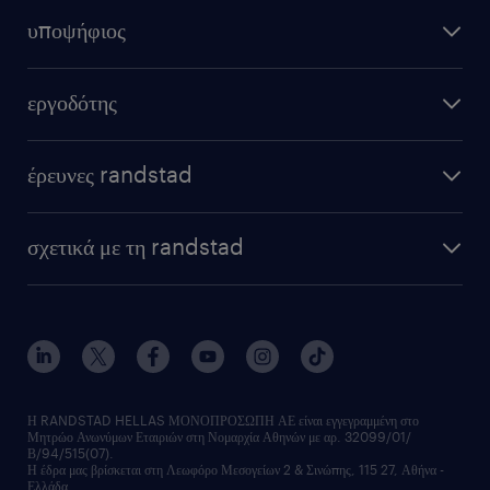
υποψήφιος
εργοδότης
έρευνες randstad
σχετικά με τη randstad
Η RANDSTAD HELLAS ΜΟΝΟΠΡΟΣΩΠΗ ΑΕ είναι εγγεγραμμένη στο
Μητρώο Ανωνύμων Εταιριών στη Νομαρχία Αθηνών με αρ. 32099/01/
Β/94/515(07).
Η έδρα μας βρίσκεται στη Λεωφόρο Μεσογείων 2 & Σινώπης, 115 27, Αθήνα -
Ελλάδα.