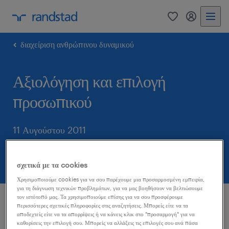
0
my randst
διαχείριση ανθρώπινου δυναμικού
Αξιολόγηση και επιλογή
προσωπικού
11 Αυγούστου 2011
κοινοποιήστε το άρθρο:
σχετικά με τα cookies
Χρησιμοποιούμε cookies για να σου παρέχουμε μια προσαρμοσμένη εμπειρία,
για τη διάγνωση τεχνικών προβλημάτων, για να μας βοηθήσουν να βελτιώσουμε
τον ιστότοπό μας. Τα χρησιμοποιούμε επίσης για να σου προσφέρουμε
Για να βρεθεί μια εταιρία στο σημείο να αναπτυχθεί
περισσότερες σχετικές πληροφορίες στις αναζητήσεις. Μπορείς είτε να τα
αποδεχτείς είτε να τα απορρίψεις ή να κάνεις κλικ στο "προσαρμογή" για να
και να επιτύχει τους στόχους της, αυτό σε ένα μεγάλο
καθορίσεις την επιλογή σου. Μπορείς να αλλάξεις τις επιλογές σου ανά πάσα